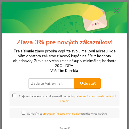
0
ks
EUR
+421 905 615 831
za
0,00 EUR
Menu
Hľadať
Zľava 3% pre nových zákazníkov!
Pre získanie zľavy prosím vyplňte svoju mailovú adresu, kde
Úvod
Tonery a náplne do tlačiarní
Canon
PC 760
Vám obratom zašleme zľavový kupón na 3% z hodnoty
objednávky. Zľava sa vzťahuje na nákup v minimálnej hodnote
PC 760
20€ s DPH.
Váš Tím Korekta.
Upresniť parametre
Odoslať
Prajem si odoberať novinky e-mailom podľa
podmienok spracovania osobných
Najnovšie
Najlacnejšie
Najdrahšie
údajov
.
Zobrazujem 1-1 z 1
Súhlasím so
spracovaním osobných údajov
pre účely registrácie.
strana
z 1
Zatvoriť