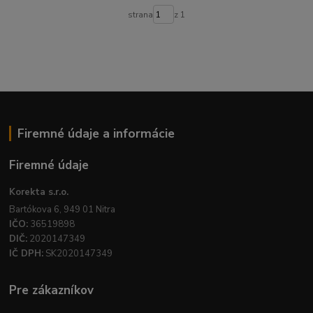
strana
z 1
Firemné údaje a informácie
Firemné údaje
Korekta s.r.o.
Bartókova 6, 949 01 Nitra
IČO:
36519898
DIČ:
2020147349
IČ DPH:
SK2020147349
Pre zákazníkov