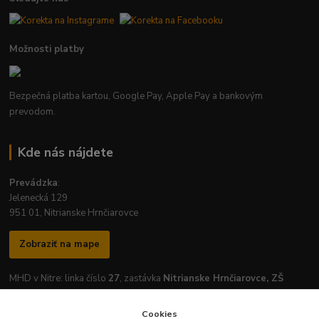
Možnosti platby
Bezpečná platba kartou, Google Pay, Apple Pay a bankovým
prevodom.
Kde nás nájdete
Prevádzka
:
Jelenecká 129
951 01, Nitrianske Hrnčiarovce
Zobraziť na mape
MHD v Nitre: linka číslo
27
, zastávka
Nitrianske Hrnčiarovce, ZŠ
Cookies