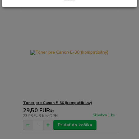
Toner pre Canon E-30 (kompatibilný)
29,50 EUR
/
ks
Skladom 1 ks
23,98 EUR
bez DPH
Pridať do košíka