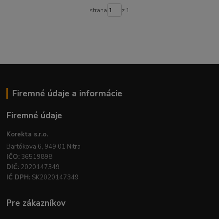
strana
z 1
Firemné údaje a informácie
Firemné údaje
Korekta s.r.o.
Bartókova 6, 949 01 Nitra
IČO:
36519898
DIČ:
2020147349
IČ DPH:
SK2020147349
Pre zákazníkov