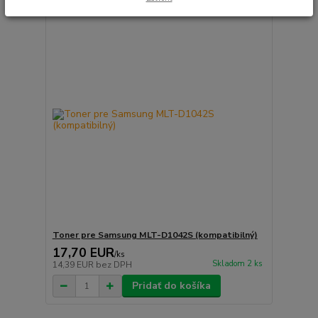
Toner pre Samsung MLT-D1042S (kompatibilný)
17,70 EUR
/
ks
Skladom 2 ks
14,39 EUR
bez DPH
Pridať do košíka