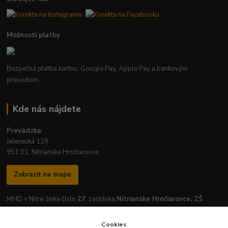
Možnosti platby
Bezpečná platba kartou, Google Pay, Apple Pay a bankovým
prevodom.
Kde nás nájdete
Prevádzka
:
Jelenecká 129
951 01, Nitrianske Hrnčiarovce
Zobraziť na mape
MHD v Nitre: linka číslo
27
, zastávka
Nitrianske Hrnčiarovce, ZŠ
Cookies