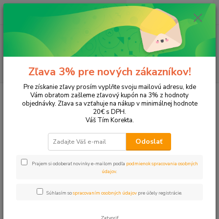
0
ks
EUR
+421 905 615 831
za
0,00 EUR
Menu
Hľadať
Zľava 3% pre nových zákazníkov!
Pre získanie zľavy prosím vyplňte svoju mailovú adresu, kde
Úvod
Tonery a náplne do tlačiarní
SAMSUNG
ML-1660
Vám obratom zašleme zľavový kupón na 3% z hodnoty
objednávky. Zľava sa vzťahuje na nákup v minimálnej hodnote
ML-1660
20€ s DPH.
Váš Tím Korekta.
Upresniť parametre
Odoslať
Prajem si odoberať novinky e-mailom podľa
podmienok spracovania osobných
Najnovšie
Najlacnejšie
Najdrahšie
údajov
.
Zobrazujem 1-1 z 1
Súhlasím so
spracovaním osobných údajov
pre účely registrácie.
strana
z 1
Zatvoriť