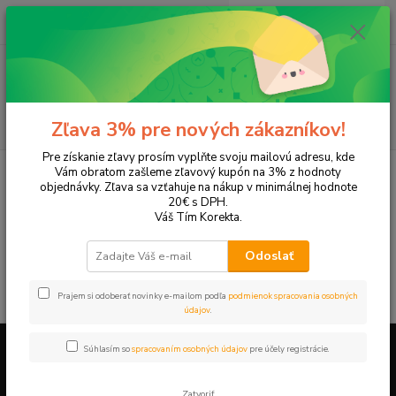
0
ks
+421 905 615 831
za
0,00 EUR
Menu
Hľadať
Zľava 3% pre nových zákazníkov!
Pre získanie zľavy prosím vyplňte svoju mailovú adresu, kde
Úvod
Tonery a náplne do tlačiarní
LEXMARK
X1140
Vám obratom zašleme zľavový kupón na 3% z hodnoty
objednávky. Zľava sa vzťahuje na nákup v minimálnej hodnote
X1140
20€ s DPH.
Váš Tím Korekta.
V tejto kategórii nebol nájdený žiadny tovar.
Odoslať
Prajem si odoberať novinky e-mailom podľa
podmienok spracovania osobných
údajov
.
Súhlasím so
spracovaním osobných údajov
pre účely registrácie.
Firemné údaje a informácie
Zatvoriť