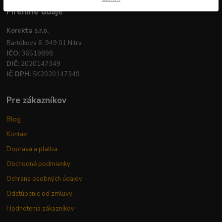
Firemné údaje
Korekta s.r.o.
Bartókova 6, 949 01 Nitra
IČO:
36519898
DIČ:
2020147349
IČ DPH:
SK2020147349
Pre zákazníkov
Blog
Kontakt
Doprava a platba
Obchodné podmienky
Ochrana osobných údajov
Odstúpenie od zmluvy
Hodnotenia zákazníkov