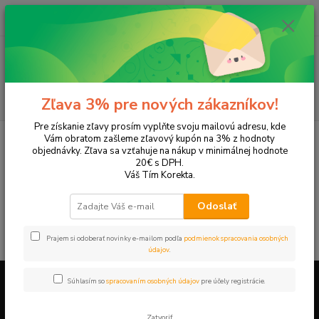
0
ks
EUR
+421 905 615 831
za
0,00 EUR
Menu
Hľadať
Zľava 3% pre nových zákazníkov!
Pre získanie zľavy prosím vyplňte svoju mailovú adresu, kde
Úvod
Tonery a náplne do tlačiarní
Brother
MFC-J6510DW
Vám obratom zašleme zľavový kupón na 3% z hodnoty
objednávky. Zľava sa vzťahuje na nákup v minimálnej hodnote
MFC-J6510DW
20€ s DPH.
Váš Tím Korekta.
V tejto kategórii nebol nájdený žiadny tovar.
Odoslať
Prajem si odoberať novinky e-mailom podľa
podmienok spracovania osobných
údajov
.
Súhlasím so
spracovaním osobných údajov
pre účely registrácie.
Firemné údaje a informácie
Zatvoriť