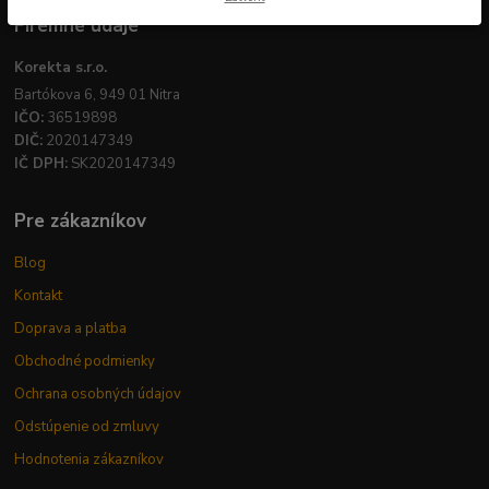
Firemné údaje
Korekta s.r.o.
Bartókova 6, 949 01 Nitra
IČO:
36519898
DIČ:
2020147349
IČ DPH:
SK2020147349
Pre zákazníkov
Blog
Kontakt
Doprava a platba
Obchodné podmienky
Ochrana osobných údajov
Odstúpenie od zmluvy
Hodnotenia zákazníkov