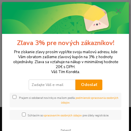
0
ks
EUR
+421 905 615 831
za
0,00 EUR
Menu
Hľadať
Zľava 3% pre nových zákazníkov!
Pre získanie zľavy prosím vyplňte svoju mailovú adresu, kde
Úvod
Tonery a náplne do tlačiarní
XEROX
Phaser 3124
Vám obratom zašleme zľavový kupón na 3% z hodnoty
objednávky. Zľava sa vzťahuje na nákup v minimálnej hodnote
Phaser 3124
20€ s DPH.
Váš Tím Korekta.
V tejto kategórii nebol nájdený žiadny tovar.
Odoslať
Prajem si odoberať novinky e-mailom podľa
podmienok spracovania osobných
údajov
.
Súhlasím so
spracovaním osobných údajov
pre účely registrácie.
Firemné údaje a informácie
Zatvoriť