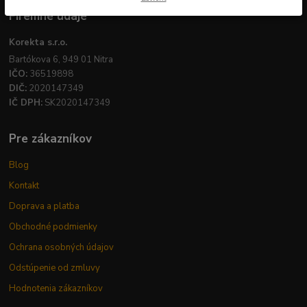
Firemné údaje
Korekta s.r.o.
Bartókova 6, 949 01 Nitra
IČO:
36519898
DIČ:
2020147349
IČ DPH:
SK2020147349
Pre zákazníkov
Blog
Kontakt
Doprava a platba
Obchodné podmienky
Ochrana osobných údajov
Odstúpenie od zmluvy
Hodnotenia zákazníkov