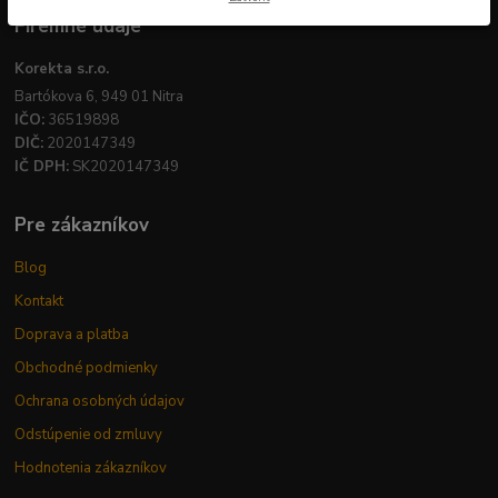
Firemné údaje
Korekta s.r.o.
Bartókova 6, 949 01 Nitra
IČO:
36519898
DIČ:
2020147349
IČ DPH:
SK2020147349
Pre zákazníkov
Blog
Kontakt
Doprava a platba
Obchodné podmienky
Ochrana osobných údajov
Odstúpenie od zmluvy
Hodnotenia zákazníkov