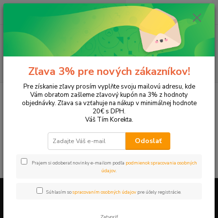
0
ks
+421 905 615 831
za
0,00 EUR
Menu
Hľadať
Zľava 3% pre nových zákazníkov!
Pre získanie zľavy prosím vyplňte svoju mailovú adresu, kde
Úvod
Tonery a náplne do tlačiarní
Canon
L250
Vám obratom zašleme zľavový kupón na 3% z hodnoty
objednávky. Zľava sa vzťahuje na nákup v minimálnej hodnote
L250
20€ s DPH.
Váš Tím Korekta.
V tejto kategórii nebol nájdený žiadny tovar.
Odoslať
Prajem si odoberať novinky e-mailom podľa
podmienok spracovania osobných
údajov
.
Súhlasím so
spracovaním osobných údajov
pre účely registrácie.
Firemné údaje a informácie
Zatvoriť