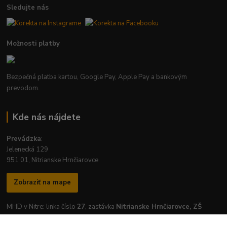
Sledujte nás
Možnosti platby
Bezpečná platba kartou, Google Pay, Apple Pay a bankovým
prevodom.
Kde nás nájdete
Prevádzka
:
Jelenecká 129
951 01, Nitrianske Hrnčiarovce
Zobraziť na mape
MHD v Nitre: linka číslo
27
, zastávka
Nitrianske Hrnčiarovce, ZŠ