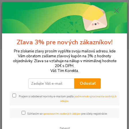
0
ks
EUR
+421 905 615 831
za
0,00 EUR
Menu
Hľadať
Zľava 3% pre nových zákazníkov!
Pre získanie zľavy prosím vyplňte svoju mailovú adresu, kde
Úvod
Tonery a náplne do tlačiarní
XEROX
WorkCentre 3215
Vám obratom zašleme zľavový kupón na 3% z hodnoty
objednávky. Zľava sa vzťahuje na nákup v minimálnej hodnote
WorkCentre 3215
20€ s DPH.
Váš Tím Korekta.
Upresniť parametre
Odoslať
Prajem si odoberať novinky e-mailom podľa
podmienok spracovania osobných
Najnovšie
Najlacnejšie
Najdrahšie
údajov
.
Zobrazujem 1-1 z 1
Súhlasím so
spracovaním osobných údajov
pre účely registrácie.
strana
z 1
Zatvoriť