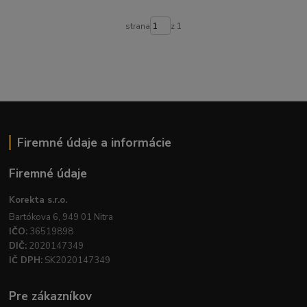
strana
z 1
Firemné údaje a informácie
Firemné údaje
Korekta s.r.o.
Bartókova 6, 949 01 Nitra
IČO:
36519898
DIČ:
2020147349
IČ DPH:
SK2020147349
Pre zákazníkov