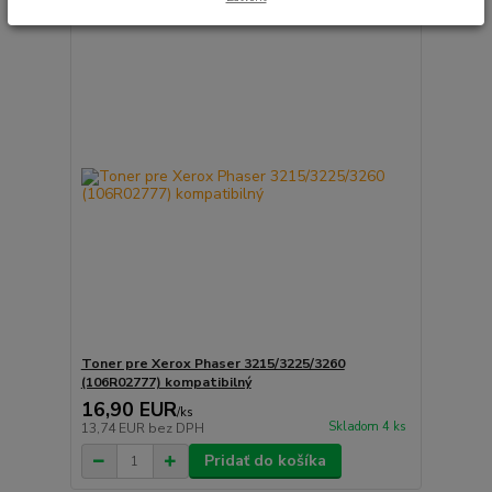
Toner pre Xerox Phaser 3215/3225/3260
(106R02777) kompatibilný
16,90 EUR
/
ks
Skladom 4 ks
13,74 EUR
bez DPH
Pridať do košíka