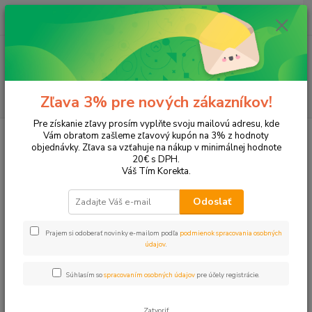
0
ks
EUR
+421 905 615 831
za
0,00 EUR
Menu
Hľadať
Zľava 3% pre nových zákazníkov!
Pre získanie zľavy prosím vyplňte svoju mailovú adresu, kde
Úvod
Tonery a náplne do tlačiarní
SAMSUNG
CLX-3302
Vám obratom zašleme zľavový kupón na 3% z hodnoty
objednávky. Zľava sa vzťahuje na nákup v minimálnej hodnote
CLX-3302
20€ s DPH.
Váš Tím Korekta.
Upresniť parametre
Odoslať
Prajem si odoberať novinky e-mailom podľa
podmienok spracovania osobných
Najnovšie
Najlacnejšie
Najdrahšie
údajov
.
Zobrazujem 1-8 z 8
Súhlasím so
spracovaním osobných údajov
pre účely registrácie.
strana
z 1
Zatvoriť