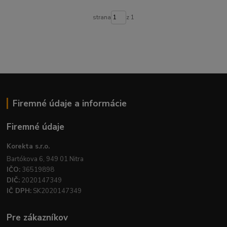
strana
z 1
Firemné údaje a informácie
Firemné údaje
Korekta s.r.o.
Bartókova 6, 949 01 Nitra
IČO:
36519898
DIČ:
2020147349
IČ DPH:
SK2020147349
Pre zákazníkov