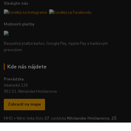
Sledujte nás
Možnosti platby
Bezpečná platba kartou, Google Pay, Apple Pay a bankovým
prevodom.
Kde nás nájdete
Prevádzka
:
Jelenecká 129
951 01, Nitrianske Hrnčiarovce
Zobraziť na mape
MHD v Nitre: linka číslo
27
, zastávka
Nitrianske Hrnčiarovce, ZŠ