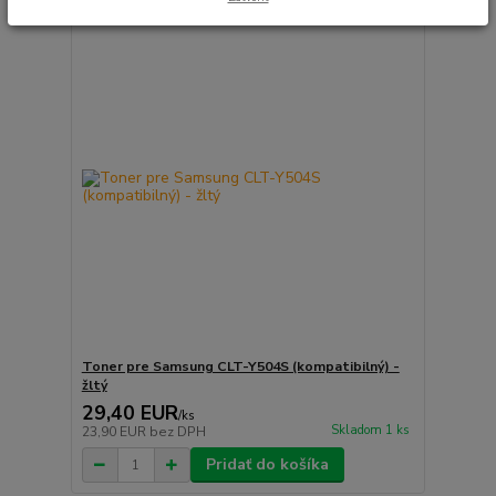
Toner pre Samsung CLT-Y504S (kompatibilný) -
žltý
29,40 EUR
/
ks
Skladom 1 ks
23,90 EUR
bez DPH
Pridať do košíka