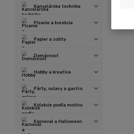
Kancelárska technika
Písanie a korekcia
Papier a zošity
Domácnosť
Hobby a kreatíva
Párty, oslavy a gastro
Kolekcie podľa motívu
Karneval a Halloween