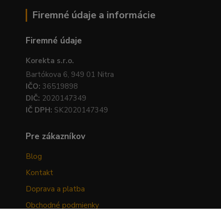
Firemné údaje a informácie
Firemné údaje
Korekta s.r.o.
Bartókova 6, 949 01 Nitra
IČO:
36519898
DIČ:
2020147349
IČ DPH:
SK2020147349
Pre zákazníkov
Blog
Kontakt
Doprava a platba
Obchodné podmienky