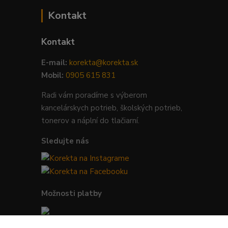
Kontakt
Kontakt
E-mail:
korekta@korekta.sk
Mobil:
0905 615 831
Radi vám poradíme s výberom
kancelárskych potrieb, školských potrieb,
tonerov a náplní do tlačiarní.
Sledujte nás
Možnosti platby