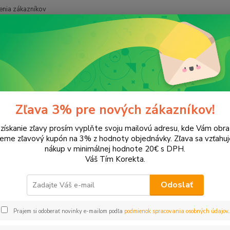
nia zákazníkov
Neviet
Hľadať
+421
onery a náplne do tlačiarní
Panasonic
KX-FM210
FM210
Zľava 3% pre nových zákazníkov!
 získanie zľavy prosím vyplňte svoju mailovú adresu, kde Vám obr
ategórii nebol nájdený žiadny tovar.
leme zľavový kupón na 3% z hodnoty objednávky. Zľava sa vzťahuj
nákup v minimálnej hodnote 20€ s DPH.
Váš Tím Korekta.
Odoslať
Prajem si odoberať novinky e-mailom podľa
podmienok spracovania osobných údajov
.