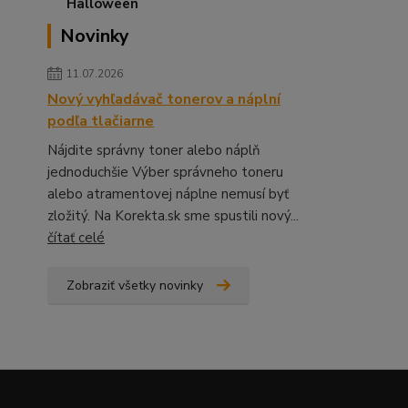
Novinky
11.07.2026
Nový vyhľadávač tonerov a náplní
podľa tlačiarne
Nájdite správny toner alebo náplň
jednoduchšie Výber správneho toneru
alebo atramentovej náplne nemusí byť
zložitý. Na Korekta.sk sme spustili nový...
čítať celé
Zobraziť všetky novinky