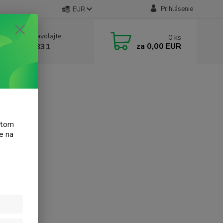
Prihlásenie
EUR
e si rady? Zavolajte.
0
ks
za
0,00 EUR
 905 615 831
atom
e na