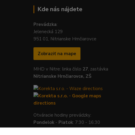
Kde nás nájdete
Prevádzka
:
Jelenecká 129
951 01, Nitrianske Hrnčiarovce
Zobraziť na mape
MHD v Nitre: linka číslo
27
, zastávka
Nitrianske Hrnčiarovce, ZŠ
Otváracie hodiny prevádzky:
Pondelok
-
Piatok
: 7:30 - 16:30