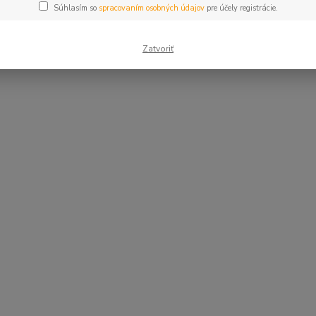
Súhlasím so
spracovaním osobných údajov
pre účely registrácie.
Zatvoriť