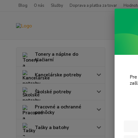
Blog
O nás
Služby
Doprava a platba za tovar
Hodnote
Úvod
T
Tonery a náplne do
tlačiarní
KX-
Kancelárske potreby
Pre
V tejto k
zaš
Školské potreby
Pracovné a ochranné
pomôcky
Tašky a batohy