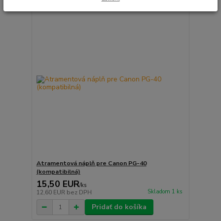
Atramentová náplň pre Canon PG-40
(kompatibilná)
15,50 EUR
/
ks
Skladom 1 ks
12,60 EUR
bez DPH
Pridať do košíka