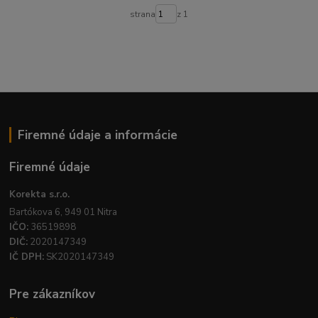
strana
z 1
Firemné údaje a informácie
Firemné údaje
Korekta s.r.o.
Bartókova 6, 949 01 Nitra
IČO:
36519898
DIČ:
2020147349
IČ DPH:
SK2020147349
Pre zákazníkov