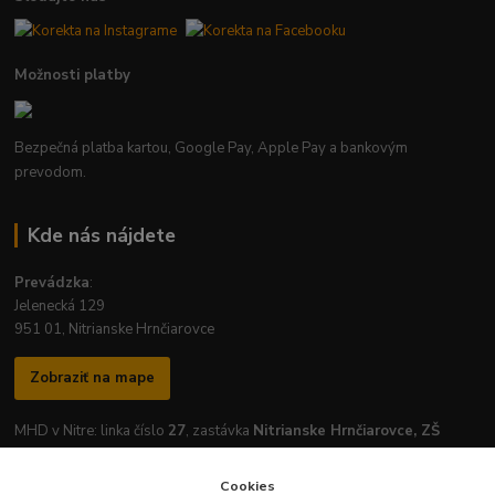
Možnosti platby
Bezpečná platba kartou, Google Pay, Apple Pay a bankovým
prevodom.
Kde nás nájdete
Prevádzka
:
Jelenecká 129
951 01, Nitrianske Hrnčiarovce
Zobraziť na mape
MHD v Nitre: linka číslo
27
, zastávka
Nitrianske Hrnčiarovce, ZŠ
Cookies