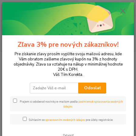
0
ks
+421 905 615 831
za
0,00 EUR
Menu
Hľadať
Zľava 3% pre nových zákazníkov!
Pre získanie zľavy prosím vyplňte svoju mailovú adresu, kde
Úvod
Tonery a náplne do tlačiarní
Canon
MP220
Vám obratom zašleme zľavový kupón na 3% z hodnoty
objednávky. Zľava sa vzťahuje na nákup v minimálnej hodnote
MP220
20€ s DPH.
Váš Tím Korekta.
Upresniť parametre
Odoslať
Prajem si odoberať novinky e-mailom podľa
podmienok spracovania osobných
Najnovšie
Najlacnejšie
Najdrahšie
údajov
.
Zobrazujem 1-3 z 3
Súhlasím so
spracovaním osobných údajov
pre účely registrácie.
strana
z 1
Zatvoriť