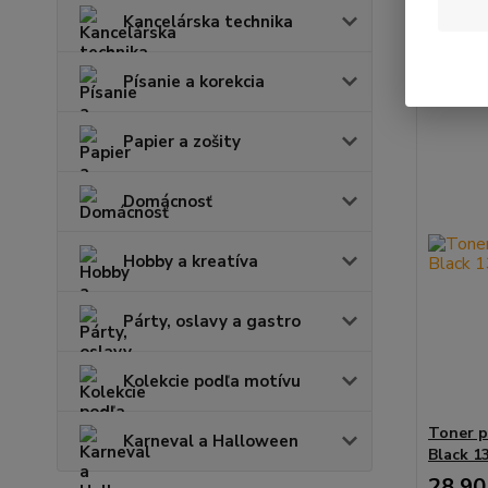
Kancelárska technika
Zobrazuje
Písanie a korekcia
Papier a zošity
Domácnosť
Hobby a kreatíva
Párty, oslavy a gastro
Kolekcie podľa motívu
Toner p
Karneval a Halloween
Black 1
28,90