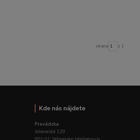
strana
z 1
Kde nás nájdete
Prevádzka
:
Jelenecká 129
951 01, Nitrianske Hrnčiarovce