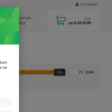
Prihlásenie
e si rady? Zavolajte.
0
ks
za
0,00 EUR
 905 615 831
atom
e na
Do
EUR