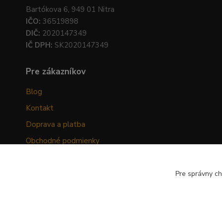
Bartókova 6, 949 01 Nitra
IČO:
36519898
DIČ:
2020147349
IČ DPH:
SK2020147349
Pre zákazníkov
Blog
Kontakt
Doprava a platba
Obchodné podmienky
Ochrana osobných údajov
Odstúpenie od zmluvy
Pre správny ch
Hodnotenia zákazníkov