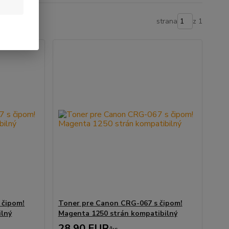
strana
z 1
 čipom!
Toner pre Canon CRG-067 s čipom!
ilný
Magenta 1250 strán kompatibilný
28,90 EUR