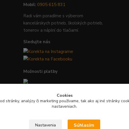
Mobil:
0905 615 831
Radi vám poradíme s výberom
kancelárskych potrieb, školských potrieb,
tonerov a náplní do tlačiarní.
Sledujte nás
Možnosti platby
Bezpečná platba kartou, Google Pay,
Cookies
Apple Pay a bankovým prevodom.
od stránky, analýzy či marketing používame, tak ako aj iné stránky cooki
nastaveniach.
Súhlasím
Nastavenia