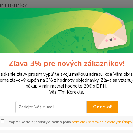
nia zákazníkov
Neviet
Hľadať
+421
onery a náplne do tlačiarní
Canon
i-Sensys MF 655Cdw
nsys MF 655Cdw
Zľava 3% pre nových zákazníkov!
 získanie zľavy prosím vyplňte svoju mailovú adresu, kde Vám obr
leme zľavový kupón na 3% z hodnoty objednávky. Zľava sa vzťahuj
EUR
Od
nákup v minimálnej hodnote 20€ s DPH.
Váš Tím Korekta.
Odoslať
Prajem si odoberať novinky e-mailom podľa
podmienok spracovania osobných údajov
.
šie
Najlacnejšie
Najdrahšie