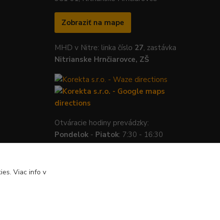
Zobraziť na mape
MHD v Nitre: linka číslo
27
, zastávka
Nitrianske Hrnčiarovce, ZŠ
Otváracie hodiny prevádzky:
Pondelok
-
Piatok
: 7:30 - 16:30
es. Viac info v