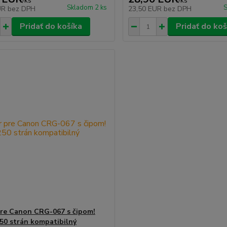
/
ks
/
ks
Skladom 2 ks
S
UR
bez DPH
23,50 EUR
bez DPH
Pridať do košíka
Pridať do koš
re Canon CRG-067 s čipom!
50 strán kompatibilný