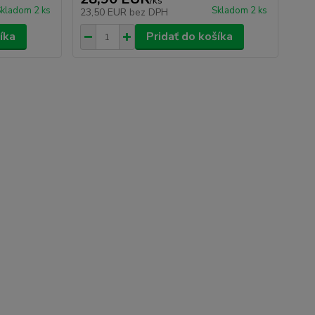
/
ks
kladom 2 ks
Skladom 2 ks
23,50 EUR
bez DPH
íka
Pridať do košíka