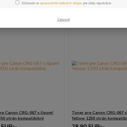
Súhlasím so
spracovaním osobných údajov
pre účely registrácie.
m 1-4 z 4
Zatvoriť
re Canon CRG-067 s čipom!
Toner pre Canon CRG-067 s
350 strán kompatibilný
Yellow 1250 strán kompatib
 EUR
28,90 EUR