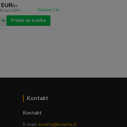
 EUR
/
ks
Skladom 2 ks
UR
bez DPH
Pridať do košíka
Kontakt
Kontakt
E-mail:
korekta@korekta.sk