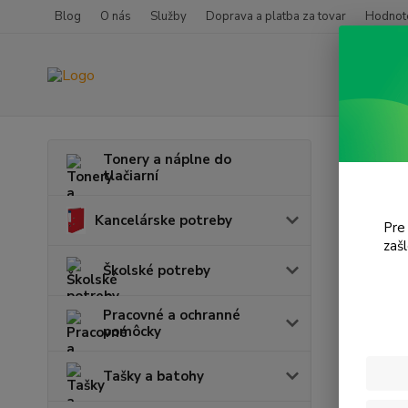
Blog
O nás
Služby
Doprava a platba za tovar
Hodnote
Úvod
T
Tonery a náplne do
tlačiarní
i-Se
Kancelárske potreby
Pre
zaš
Cena:
Školské potreby
Pracovné a ochranné
pomôcky
Tašky a batohy
Najnov