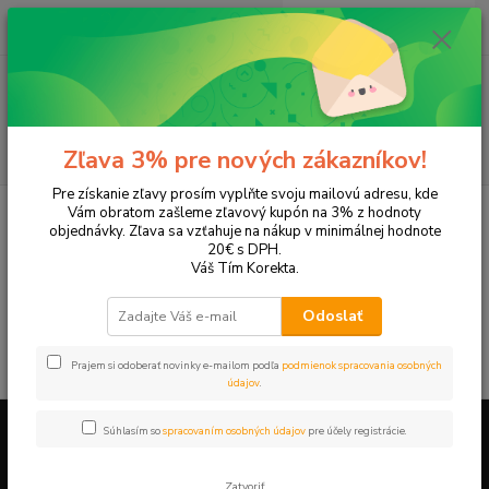
0
ks
EUR
+421 905 615 831
za
0,00 EUR
Menu
Hľadať
Zľava 3% pre nových zákazníkov!
Pre získanie zľavy prosím vyplňte svoju mailovú adresu, kde
Úvod
Tonery a náplne do tlačiarní
Canon
iR 2800
Vám obratom zašleme zľavový kupón na 3% z hodnoty
objednávky. Zľava sa vzťahuje na nákup v minimálnej hodnote
iR 2800
20€ s DPH.
Váš Tím Korekta.
V tejto kategórii nebol nájdený žiadny tovar.
Odoslať
Prajem si odoberať novinky e-mailom podľa
podmienok spracovania osobných
údajov
.
Súhlasím so
spracovaním osobných údajov
pre účely registrácie.
Firemné údaje a informácie
Zatvoriť