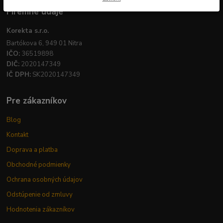
Firemné údaje
Korekta s.r.o.
Bartókova 6, 949 01 Nitra
IČO:
36519898
DIČ:
2020147349
IČ DPH:
SK2020147349
Pre zákazníkov
Blog
Kontakt
Doprava a platba
Obchodné podmienky
Ochrana osobných údajov
Odstúpenie od zmluvy
Hodnotenia zákazníkov