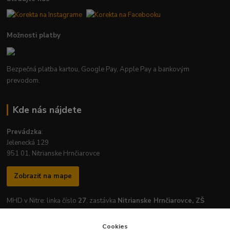
Možnosti platby
Bezpečná platba kartou, Google Pay, Apple Pay a bankovým
prevodom.
Kde nás nájdete
Prevádzka
:
Jelenecká 129
951 01, Nitrianske Hrnčiarovce
Zobraziť na mape
MHD v Nitre: linka číslo
27
, zastávka
Nitrianske Hrnčiarovce, ZŠ
Cookies