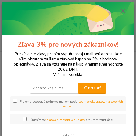
0
ks
EUR
+421 905 615 831
za
0,00 EUR
Menu
Hľadať
Zľava 3% pre nových zákazníkov!
Pre získanie zľavy prosím vyplňte svoju mailovú adresu, kde
Úvod
Tonery a náplne do tlačiarní
Konica Minolta
Di 152
Vám obratom zašleme zľavový kupón na 3% z hodnoty
objednávky. Zľava sa vzťahuje na nákup v minimálnej hodnote
Di 152
20€ s DPH.
Váš Tím Korekta.
Upresniť parametre
Odoslať
Prajem si odoberať novinky e-mailom podľa
podmienok spracovania osobných
Najnovšie
Najlacnejšie
Najdrahšie
údajov
.
Zobrazujem 1-1 z 1
Súhlasím so
spracovaním osobných údajov
pre účely registrácie.
strana
z 1
Zatvoriť