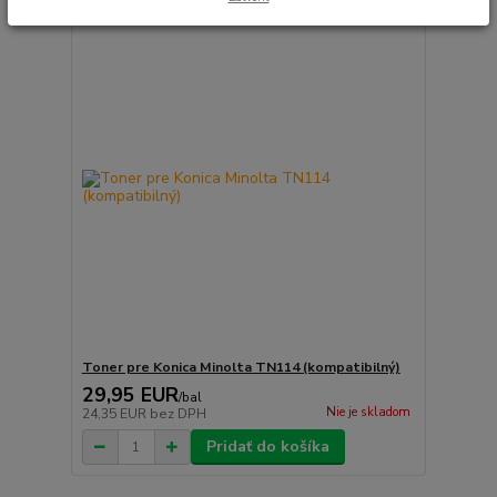
Toner pre Konica Minolta TN114 (kompatibilný)
29,95 EUR
/
bal
Nie je skladom
24,35 EUR
bez DPH
Pridať do košíka