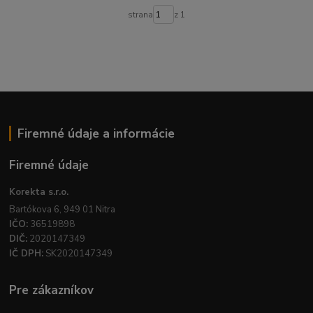
strana
z 1
Firemné údaje a informácie
Firemné údaje
Korekta s.r.o.
Bartókova 6, 949 01 Nitra
IČO:
36519898
DIČ:
2020147349
IČ DPH:
SK2020147349
Pre zákazníkov