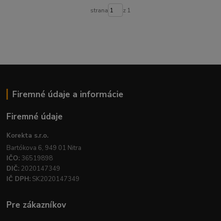
strana
z 1
Firemné údaje a informácie
Firemné údaje
Korekta s.r.o.
Bartókova 6, 949 01 Nitra
IČO:
36519898
DIČ:
2020147349
IČ DPH:
SK2020147349
Pre zákazníkov