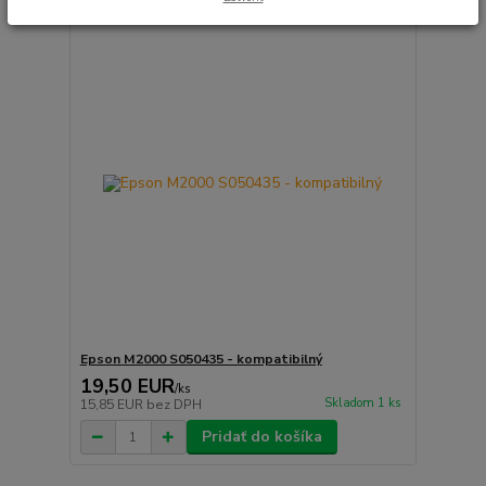
Epson M2000 S050435 - kompatibilný
19,50 EUR
/
ks
Skladom 1 ks
15,85 EUR
bez DPH
Pridať do košíka