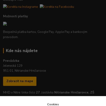
Možnosti platby
Bezpečná platba kartou, Google Pay, Apple Pay a bankovým
prevodom.
Kde nás nájdete
Prevádzka
:
Jelenecká 129
951 01, Nitrianske Hrnčiarovce
Zobraziť na mape
MHD v Nitre: linka číslo
27
, zastávka
Nitrianske Hrnčiarovce, ZŠ
Cookies