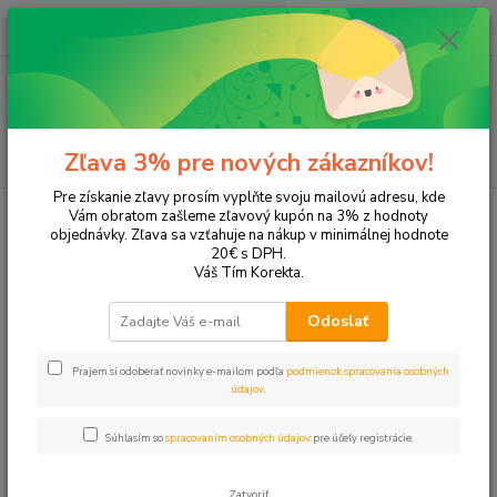
0
ks
EUR
+421 905 615 831
za
0,00 EUR
Menu
Hľadať
Zľava 3% pre nových zákazníkov!
Pre získanie zľavy prosím vyplňte svoju mailovú adresu, kde
Úvod
Tonery a náplne do tlačiarní
EPSON
Aculaser M2000
Vám obratom zašleme zľavový kupón na 3% z hodnoty
objednávky. Zľava sa vzťahuje na nákup v minimálnej hodnote
Aculaser M2000
20€ s DPH.
Váš Tím Korekta.
Upresniť parametre
Odoslať
Prajem si odoberať novinky e-mailom podľa
podmienok spracovania osobných
Najnovšie
Najlacnejšie
Najdrahšie
údajov
.
Zobrazujem 1-1 z 1
Súhlasím so
spracovaním osobných údajov
pre účely registrácie.
strana
z 1
Zatvoriť