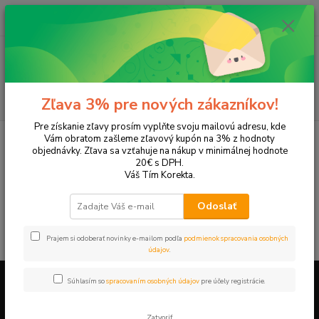
0
ks
EUR
+421 905 615 831
za
0,00 EUR
Menu
Hľadať
Zľava 3% pre nových zákazníkov!
Pre získanie zľavy prosím vyplňte svoju mailovú adresu, kde
Úvod
Tonery a náplne do tlačiarní
Panasonic
KX-FP85
Vám obratom zašleme zľavový kupón na 3% z hodnoty
objednávky. Zľava sa vzťahuje na nákup v minimálnej hodnote
KX-FP85
20€ s DPH.
Váš Tím Korekta.
V tejto kategórii nebol nájdený žiadny tovar.
Odoslať
Prajem si odoberať novinky e-mailom podľa
podmienok spracovania osobných
údajov
.
Súhlasím so
spracovaním osobných údajov
pre účely registrácie.
Firemné údaje a informácie
Zatvoriť