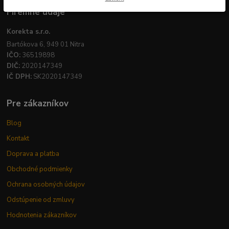
Firemné údaje
Korekta s.r.o.
Bartókova 6, 949 01 Nitra
IČO:
36519898
DIČ:
2020147349
IČ DPH:
SK2020147349
Pre zákazníkov
Blog
Kontakt
Doprava a platba
Obchodné podmienky
Ochrana osobných údajov
Odstúpenie od zmluvy
Hodnotenia zákazníkov