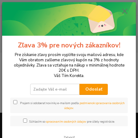
0
ks
EUR
+421 905 615 831
za
0,00 EUR
Menu
Hľadať
Zľava 3% pre nových zákazníkov!
Pre získanie zľavy prosím vyplňte svoju mailovú adresu, kde
Úvod
Tonery a náplne do tlačiarní
XEROX
Phaser 3635 mfp
Vám obratom zašleme zľavový kupón na 3% z hodnoty
objednávky. Zľava sa vzťahuje na nákup v minimálnej hodnote
Phaser 3635 mfp
20€ s DPH.
Váš Tím Korekta.
V tejto kategórii nebol nájdený žiadny tovar.
Odoslať
Prajem si odoberať novinky e-mailom podľa
podmienok spracovania osobných
údajov
.
Súhlasím so
spracovaním osobných údajov
pre účely registrácie.
Firemné údaje a informácie
Zatvoriť