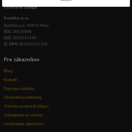
Firemné údaje
Korekta s.r.o.
Bartókova 6, 949 01 Nitra
IČO:
36519898
DIČ:
2020147349
IČ DPH:
SK2020147349
Pre zákazníkov
Blog
Kontakt
Doprava a platba
Obchodné podmienky
Ochrana osobných údajov
Odstúpenie od zmluvy
Hodnotenia zákazníkov