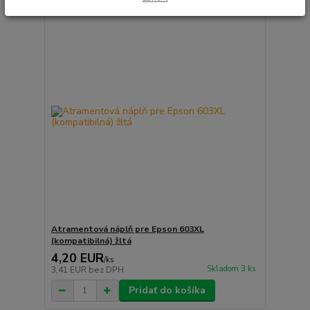
Atramentová náplň pre Epson 603XL
(kompatibilná) žltá
4,20 EUR
/
ks
Skladom 3 ks
3,41 EUR
bez DPH
Pridať do košíka