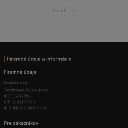
strana
z 1
Firemné údaje a informácie
Firemné údaje
Korekta s.r.o.
Bartókova 6, 949 01 Nitra
IČO:
36519898
DIČ:
2020147349
IČ DPH:
SK2020147349
Pre zákazníkov