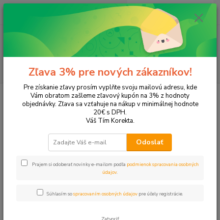
0
ks
+421 905 615 831
za
0,00 EUR
Menu
Hľadať
Zľava 3% pre nových zákazníkov!
Pre získanie zľavy prosím vyplňte svoju mailovú adresu, kde
Úvod
Tonery a náplne do tlačiarní
EPSON
Workforce WF-2810
Vám obratom zašleme zľavový kupón na 3% z hodnoty
objednávky. Zľava sa vzťahuje na nákup v minimálnej hodnote
Workforce WF-2810
20€ s DPH.
Váš Tím Korekta.
Upresniť parametre
Odoslať
Prajem si odoberať novinky e-mailom podľa
podmienok spracovania osobných
Najnovšie
Najlacnejšie
Najdrahšie
údajov
.
Zobrazujem 1-4 z 4
Súhlasím so
spracovaním osobných údajov
pre účely registrácie.
strana
z 1
Zatvoriť