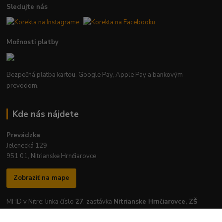
Sledujte nás
Možnosti platby
Bezpečná platba kartou, Google Pay, Apple Pay a bankovým
prevodom.
Kde nás nájdete
Prevádzka
:
Jelenecká 129
951 01, Nitrianske Hrnčiarovce
Zobraziť na mape
MHD v Nitre: linka číslo
27
, zastávka
Nitrianske Hrnčiarovce, ZŠ