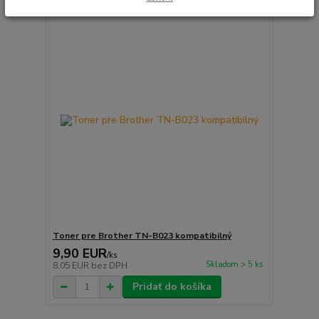
Toner pre Brother TN-B023 kompatibilný
9,90 EUR
/
ks
Skladom > 5 ks
8,05 EUR
bez DPH
Pridať do košíka