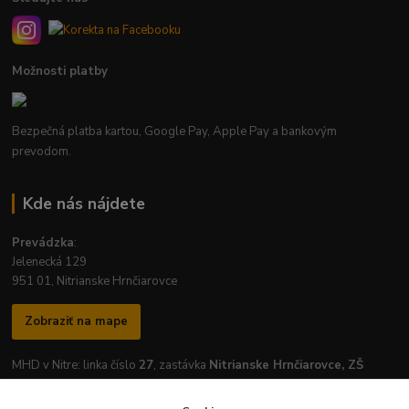
Možnosti platby
Bezpečná platba kartou, Google Pay, Apple Pay a bankovým
prevodom.
Kde nás nájdete
Prevádzka
:
Jelenecká 129
951 01, Nitrianske Hrnčiarovce
Zobraziť na mape
MHD v Nitre: linka číslo
27
, zastávka
Nitrianske Hrnčiarovce, ZŠ