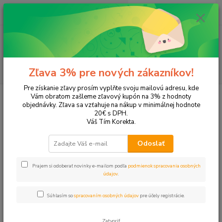
0
ks
+421 905 615 831
za
0,00 EUR
Menu
Hľadať
Zľava 3% pre nových zákazníkov!
Pre získanie zľavy prosím vyplňte svoju mailovú adresu, kde
Úvod
Tonery a náplne do tlačiarní
Brother
DCP-B7520DW
Vám obratom zašleme zľavový kupón na 3% z hodnoty
objednávky. Zľava sa vzťahuje na nákup v minimálnej hodnote
DCP-B7520DW
20€ s DPH.
Váš Tím Korekta.
Upresniť parametre
Odoslať
Prajem si odoberať novinky e-mailom podľa
podmienok spracovania osobných
Najnovšie
Najlacnejšie
Najdrahšie
údajov
.
Zobrazujem 1-1 z 1
Súhlasím so
spracovaním osobných údajov
pre účely registrácie.
strana
z 1
Zatvoriť