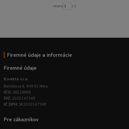
strana
z 1
Firemné údaje a informácie
Firemné údaje
Korekta s.r.o.
Bartókova 6, 949 01 Nitra
IČO:
36519898
DIČ:
2020147349
IČ DPH:
SK2020147349
Pre zákazníkov