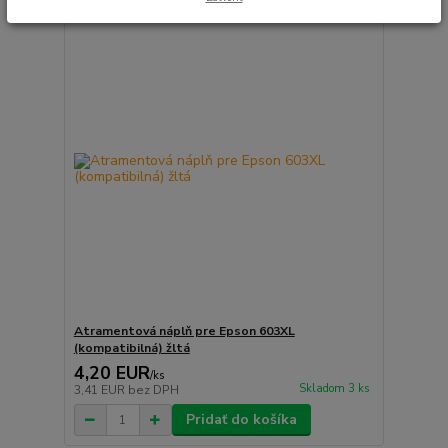
Atramentová náplň pre Epson 603XL
(kompatibilná) žltá
4,20 EUR
/
ks
Skladom 3 ks
3,41 EUR
bez DPH
Pridať do košíka