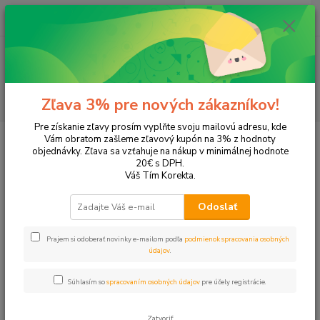
0
ks
+421 905 615 831
za
0,00 EUR
Menu
Hľadať
Zľava 3% pre nových zákazníkov!
Pre získanie zľavy prosím vyplňte svoju mailovú adresu, kde
Úvod
Tonery a náplne do tlačiarní
EPSON
Expression Home XP-2105
Vám obratom zašleme zľavový kupón na 3% z hodnoty
objednávky. Zľava sa vzťahuje na nákup v minimálnej hodnote
Expression Home XP-2105
20€ s DPH.
Váš Tím Korekta.
Upresniť parametre
Odoslať
Prajem si odoberať novinky e-mailom podľa
podmienok spracovania osobných
Najnovšie
Najlacnejšie
Najdrahšie
údajov
.
Zobrazujem 1-4 z 4
Súhlasím so
spracovaním osobných údajov
pre účely registrácie.
strana
z 1
Zatvoriť