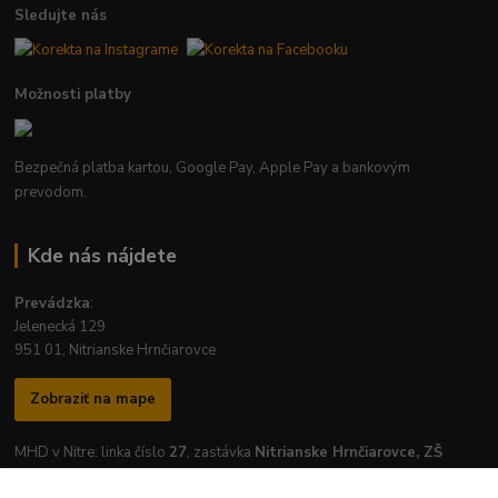
Sledujte nás
Možnosti platby
Bezpečná platba kartou, Google Pay, Apple Pay a bankovým
prevodom.
Kde nás nájdete
Prevádzka
:
Jelenecká 129
951 01, Nitrianske Hrnčiarovce
Zobraziť na mape
MHD v Nitre: linka číslo
27
, zastávka
Nitrianske Hrnčiarovce, ZŠ