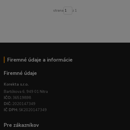
strana
z 1
Firemné údaje a informácie
Firemné údaje
Korekta s.r.o.
Bartókova 6, 949 01 Nitra
IČO:
36519898
DIČ:
2020147349
IČ DPH:
SK2020147349
Pre zákazníkov