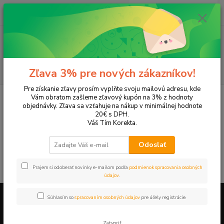
0
ks
+421 905 615 831
za
0,00 EUR
Menu
Hľadať
Zľava 3% pre nových zákazníkov!
Pre získanie zľavy prosím vyplňte svoju mailovú adresu, kde
Úvod
Tonery a náplne do tlačiarní
Sharp
AR-M236
Vám obratom zašleme zľavový kupón na 3% z hodnoty
objednávky. Zľava sa vzťahuje na nákup v minimálnej hodnote
AR-M236
20€ s DPH.
Váš Tím Korekta.
V tejto kategórii nebol nájdený žiadny tovar.
Odoslať
Prajem si odoberať novinky e-mailom podľa
podmienok spracovania osobných
údajov
.
Súhlasím so
spracovaním osobných údajov
pre účely registrácie.
Firemné údaje a informácie
Zatvoriť