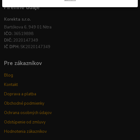
Firemné údaje
Korekta s.r.o.
Bartókova 6, 949 01 Nitra
IČO:
36519898
DIČ:
2020147349
IČ DPH:
SK2020147349
Pre zákazníkov
Blog
Kontakt
Doprava a platba
Obchodné podmienky
Ochrana osobných údajov
Odstúpenie od zmluvy
Hodnotenia zákazníkov