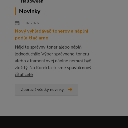
Novinky
11.07.2026
Nový vyhľadávač tonerov a náplní
podľa tlačiarne
Nájdite správny toner alebo náplň
jednoduchšie Výber správneho toneru
alebo atramentovej náplne nemusí byť
zložitý. Na Korekta.sk sme spustili nový...
čítať celé
Zobraziť všetky novinky