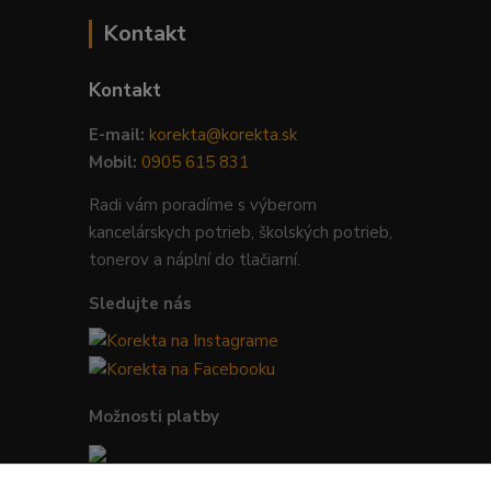
Kontakt
Kontakt
E-mail:
korekta@korekta.sk
Mobil:
0905 615 831
Radi vám poradíme s výberom
kancelárskych potrieb, školských potrieb,
tonerov a náplní do tlačiarní.
Sledujte nás
Možnosti platby