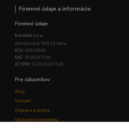
Firemné údaje a informácie
Firemné údaje
Korekta s.r.o.
Bartókova 6, 949 01 Nitra
IČO:
36519898
DIČ:
2020147349
IČ DPH:
SK2020147349
Pre zákazníkov
Blog
Kontakt
Doprava a platba
Obchodné podmienky