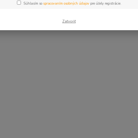
Súhlasím so
spracovaním osobných údajov
pre účely registrácie.
Zatvoriť