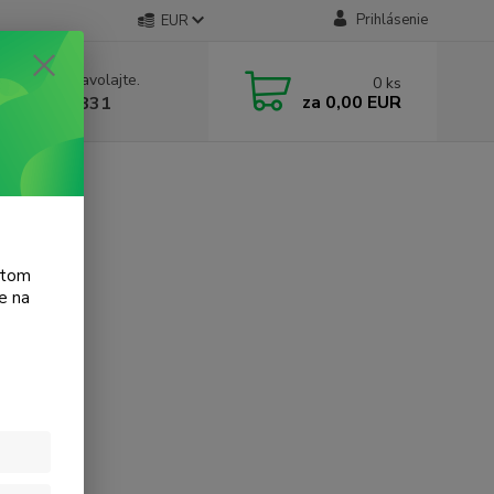
Prihlásenie
EUR
e si rady? Zavolajte.
0
ks
za
0,00 EUR
 905 615 831
atom
e na