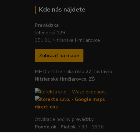
Kde nás nájdete
Prevádzka
:
Jelenecká 129
951 01, Nitrianske Hrnčiarovce
Zobraziť na mape
MHD v Nitre: linka číslo
27
, zastávka
Nitrianske Hrnčiarovce, ZŠ
Otváracie hodiny prevádzky:
Pondelok
-
Piatok
: 7:30 - 16:30