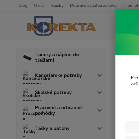
Blog
O nás
Služby
Doprava a platba za tovar
Hodnote
Úvod
T
Tonery a náplne do
tlačiarní
NP 
Kancelárske potreby
Pre
V tejto k
zaš
Školské potreby
Pracovné a ochranné
pomôcky
Tašky a batohy