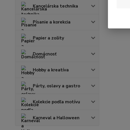
Kancelárska technika
Písanie a korekcia
Papier a zošity
Domácnosť
Hobby a kreatíva
Párty, oslavy a gastro
Kolekcie podľa motívu
Karneval a Halloween