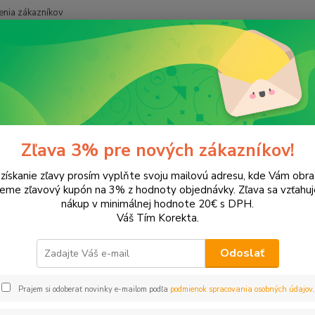
nia zákazníkov
Neviet
Hľadať
+421
onery a náplne do tlačiarní
Canon
NP 6512
6512
Zľava 3% pre nových zákazníkov!
 získanie zľavy prosím vyplňte svoju mailovú adresu, kde Vám obr
ategórii nebol nájdený žiadny tovar.
leme zľavový kupón na 3% z hodnoty objednávky. Zľava sa vzťahuj
nákup v minimálnej hodnote 20€ s DPH.
Váš Tím Korekta.
Odoslať
Prajem si odoberať novinky e-mailom podľa
podmienok spracovania osobných údajov
.