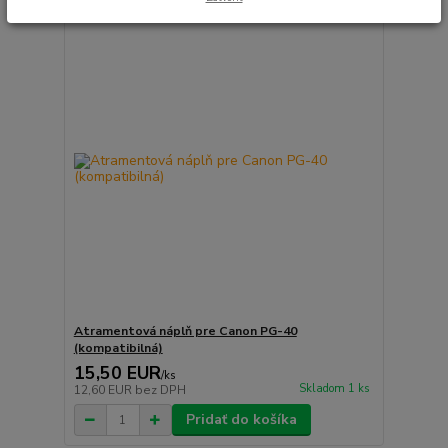
Atramentová náplň pre Canon PG-40
(kompatibilná)
15,50 EUR
/
ks
Skladom 1 ks
12,60 EUR
bez DPH
Pridať do košíka