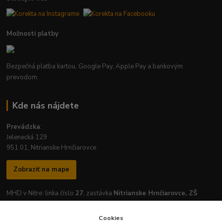
Možnosti platby
Bezpečná platba kartou, Google Pay, Apple Pay a bankovým
prevodom.
Kde nás nájdete
Prevádzka
:
Jelenecká 129
951 01, Nitrianske Hrnčiarovce
Zobraziť na mape
MHD v Nitre: linka číslo
27
, zastávka
Nitrianske Hrnčiarovce, ZŠ
Cookies