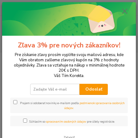
0
ks
EUR
+421 905 615 831
za
0,00 EUR
Menu
Hľadať
Zľava 3% pre nových zákazníkov!
Pre získanie zľavy prosím vyplňte svoju mailovú adresu, kde
Úvod
Tonery a náplne do tlačiarní
Canon
MP210
Vám obratom zašleme zľavový kupón na 3% z hodnoty
objednávky. Zľava sa vzťahuje na nákup v minimálnej hodnote
MP210
20€ s DPH.
Váš Tím Korekta.
Upresniť parametre
Odoslať
Prajem si odoberať novinky e-mailom podľa
podmienok spracovania osobných
Najnovšie
Najlacnejšie
Najdrahšie
údajov
.
Zobrazujem 1-3 z 3
Súhlasím so
spracovaním osobných údajov
pre účely registrácie.
strana
z 1
Zatvoriť