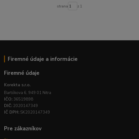
strana
z 1
Firemné údaje a informácie
Firemné údaje
Korekta s.r.o.
Bartókova 6, 949 01 Nitra
IČO:
36519898
DIČ:
2020147349
IČ DPH:
SK2020147349
Pre zákazníkov