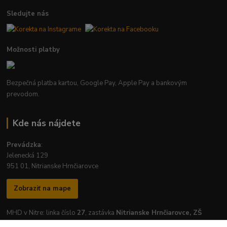
Sledujte nás
Možnosti platby
Bezpečná platba kartou, Google Pay, Apple Pay a bankovým
prevodom.
Kde nás nájdete
Prevádzka
:
Jelenecká 129
951 01, Nitrianske Hrnčiarovce
Zobraziť na mape
MHD v Nitre: linka číslo
27
, zastávka
Nitrianske Hrnčiarovce, ZŠ