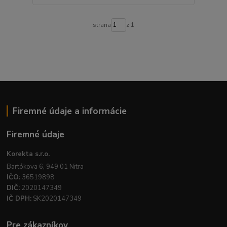
strana
z 1
Firemné údaje a informácie
Firemné údaje
Korekta s.r.o.
Bartókova 6, 949 01 Nitra
IČO:
36519898
DIČ:
2020147349
IČ DPH:
SK2020147349
Pre zákazníkov