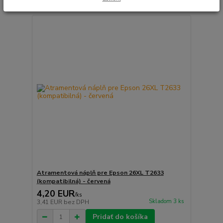
Atramentová náplň pre Epson 26XL T2633
(kompatibilná) - červená
4,20 EUR
/
ks
Skladom 3 ks
3,41 EUR
bez DPH
Pridať do košíka