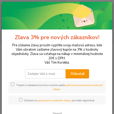
0
ks
+421 905 615 831
za
0,00 EUR
Menu
Hľadať
Zľava 3% pre nových zákazníkov!
Pre získanie zľavy prosím vyplňte svoju mailovú adresu, kde
Úvod
Tonery a náplne do tlačiarní
EPSON
Expression Premium XP-
Vám obratom zašleme zľavový kupón na 3% z hodnoty
710
objednávky. Zľava sa vzťahuje na nákup v minimálnej hodnote
20€ s DPH.
Expression Premium XP-710
Váš Tím Korekta.
Odoslať
Upresniť parametre
Prajem si odoberať novinky e-mailom podľa
podmienok spracovania osobných
údajov
.
Najnovšie
Najlacnejšie
Najdrahšie
Súhlasím so
spracovaním osobných údajov
pre účely registrácie.
Zobrazujem 1-10 z 10
Zatvoriť
strana
z 1