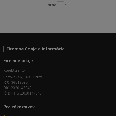
strana
z 1
Firemné údaje a informácie
Firemné údaje
Korekta s.r.o.
Bartókova 6, 949 01 Nitra
IČO:
36519898
DIČ:
2020147349
IČ DPH:
SK2020147349
Pre zákazníkov