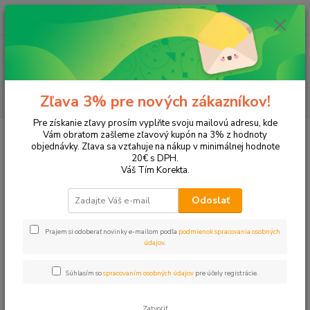
0
ks
+421 905 615 831
za
0,00 EUR
Menu
Hľadať
Zľava 3% pre nových zákazníkov!
Pre získanie zľavy prosím vyplňte svoju mailovú adresu, kde
Úvod
Tonery a náplne do tlačiarní
Canon
MP810
Vám obratom zašleme zľavový kupón na 3% z hodnoty
objednávky. Zľava sa vzťahuje na nákup v minimálnej hodnote
MP810
20€ s DPH.
Váš Tím Korekta.
Upresniť parametre
Odoslať
Prajem si odoberať novinky e-mailom podľa
podmienok spracovania osobných
Najnovšie
Najlacnejšie
Najdrahšie
údajov
.
Zobrazujem 1-5 z 5
Súhlasím so
spracovaním osobných údajov
pre účely registrácie.
strana
z 1
Zatvoriť