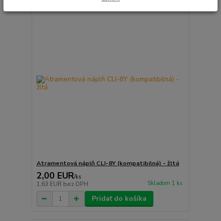
Atramentová náplň CLI-8Y (kompatibilná) - žltá
2,00 EUR
/
ks
Skladom 1 ks
1,63 EUR
bez DPH
Pridať do košíka