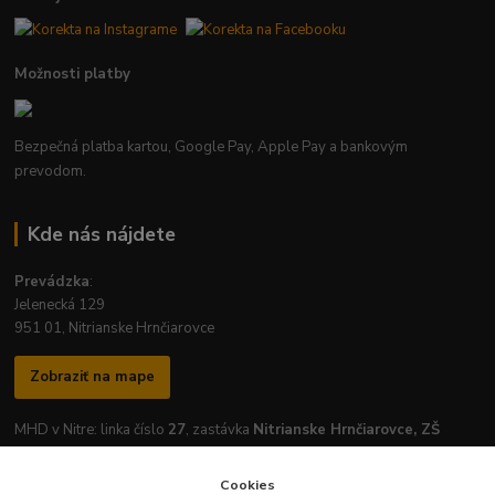
Možnosti platby
Bezpečná platba kartou, Google Pay, Apple Pay a bankovým
prevodom.
Kde nás nájdete
Prevádzka
:
Jelenecká 129
951 01, Nitrianske Hrnčiarovce
Zobraziť na mape
MHD v Nitre: linka číslo
27
, zastávka
Nitrianske Hrnčiarovce, ZŠ
Cookies