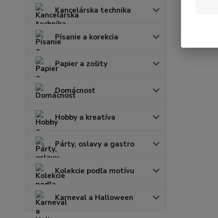
Kancelárska technika
Písanie a korekcia
Papier a zošity
Domácnosť
Hobby a kreatíva
Párty, oslavy a gastro
Kolekcie podľa motívu
Karneval a Halloween