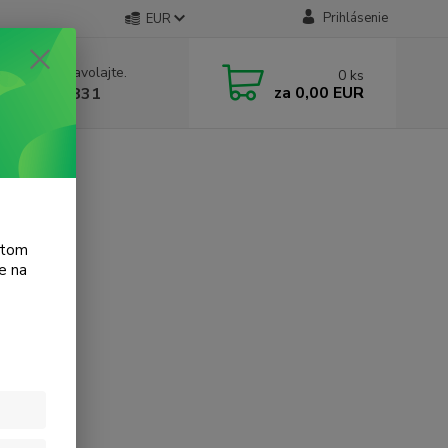
Prihlásenie
EUR
e si rady? Zavolajte.
0
ks
za
0,00 EUR
 905 615 831
atom
e na