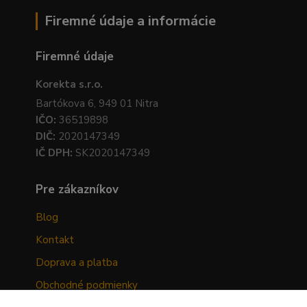
Firemné údaje a informácie
Firemné údaje
Korekta s.r.o.
Bartókova 6, 949 01 Nitra
IČO:
36519898
DIČ:
2020147349
IČ DPH:
SK2020147349
Pre zákazníkov
Blog
Kontakt
Doprava a platba
Obchodné podmienky