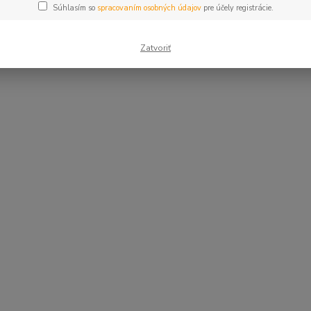
Súhlasím so
spracovaním osobných údajov
pre účely registrácie.
Zatvoriť