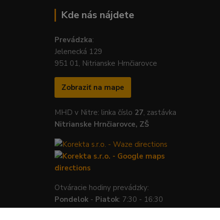
Kde nás nájdete
Prevádzka
:
Jelenecká 129
951 01, Nitrianske Hrnčiarovce
Zobraziť na mape
MHD v Nitre: linka číslo
27
, zastávka
Nitrianske Hrnčiarovce, ZŠ
Otváracie hodiny prevádzky:
Pondelok
-
Piatok
: 7:30 - 16:30