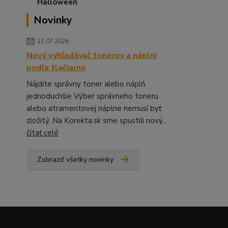
Novinky
11.07.2026
Nový vyhľadávač tonerov a náplní
podľa tlačiarne
Nájdite správny toner alebo náplň
jednoduchšie Výber správneho toneru
alebo atramentovej náplne nemusí byť
zložitý. Na Korekta.sk sme spustili nový...
čítať celé
Zobraziť všetky novinky