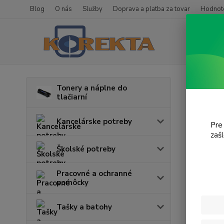
Blog
O nás
Služby
Doprava a platba za tovar
Hodnote
Úvod
T
Tonery a náplne do
tlačiarní
NP 
Kancelárske potreby
Pre
V tejto k
zaš
Školské potreby
Pracovné a ochranné
pomôcky
Tašky a batohy