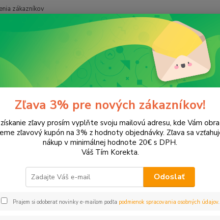
nia zákazníkov
Neviet
Hľadať
+421
onery a náplne do tlačiarní
Canon
NP 6220
6220
Zľava 3% pre nových zákazníkov!
 získanie zľavy prosím vyplňte svoju mailovú adresu, kde Vám obr
ategórii nebol nájdený žiadny tovar.
leme zľavový kupón na 3% z hodnoty objednávky. Zľava sa vzťahuj
nákup v minimálnej hodnote 20€ s DPH.
Váš Tím Korekta.
Odoslať
Prajem si odoberať novinky e-mailom podľa
podmienok spracovania osobných údajov
.