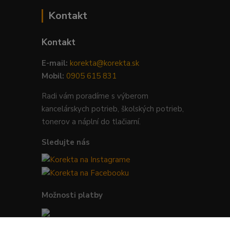
Kontakt
Kontakt
E-mail:
korekta@korekta.sk
Mobil:
0905 615 831
Radi vám poradíme s výberom
kancelárskych potrieb, školských potrieb,
tonerov a náplní do tlačiarní.
Sledujte nás
Možnosti platby