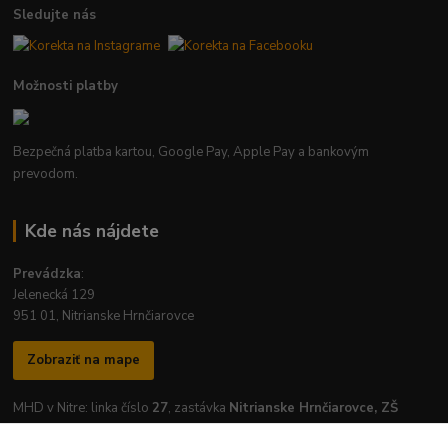
Sledujte nás
Možnosti platby
Bezpečná platba kartou, Google Pay, Apple Pay a bankovým
prevodom.
Kde nás nájdete
Prevádzka
:
Jelenecká 129
951 01, Nitrianske Hrnčiarovce
Zobraziť na mape
MHD v Nitre: linka číslo
27
, zastávka
Nitrianske Hrnčiarovce, ZŠ