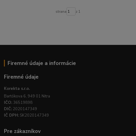
strana
z 1
Firemné údaje a informácie
Firemné údaje
Korekta s.r.o.
Bartókova 6, 949 01 Nitra
IČO:
36519898
DIČ:
2020147349
IČ DPH:
SK2020147349
Pre zákazníkov