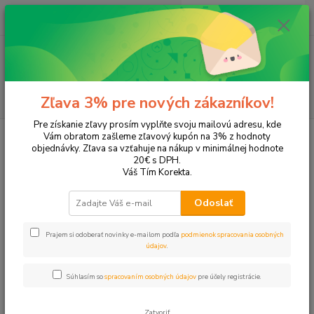
0
ks
EUR
+421 905 615 831
za
0,00 EUR
Menu
Hľadať
Zľava 3% pre nových zákazníkov!
Pre získanie zľavy prosím vyplňte svoju mailovú adresu, kde
Úvod
Tonery a náplne do tlačiarní
Brother
DCP-J4410DW
Vám obratom zašleme zľavový kupón na 3% z hodnoty
objednávky. Zľava sa vzťahuje na nákup v minimálnej hodnote
DCP-J4410DW
20€ s DPH.
Váš Tím Korekta.
Upresniť parametre
Odoslať
Prajem si odoberať novinky e-mailom podľa
podmienok spracovania osobných
Najnovšie
Najlacnejšie
Najdrahšie
údajov
.
Zobrazujem 1-1 z 1
Súhlasím so
spracovaním osobných údajov
pre účely registrácie.
strana
z 1
Zatvoriť