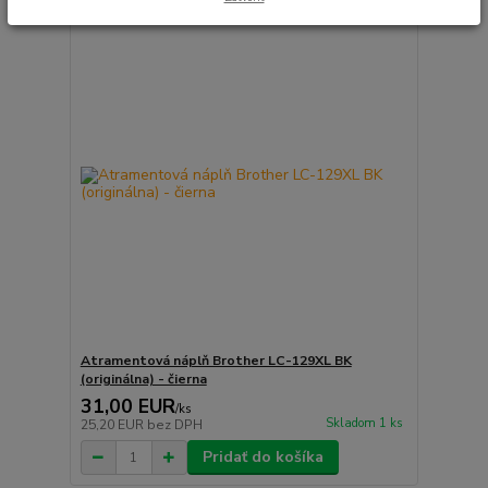
Atramentová náplň Brother LC-129XL BK
(originálna) - čierna
31,00 EUR
/
ks
Skladom 1 ks
25,20 EUR
bez DPH
Pridať do košíka