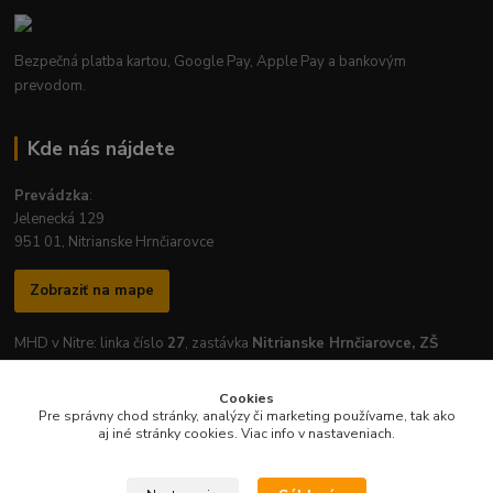
Bezpečná platba kartou, Google Pay, Apple Pay a bankovým
prevodom.
Kde nás nájdete
Prevádzka
:
Jelenecká 129
951 01, Nitrianske Hrnčiarovce
Zobraziť na mape
MHD v Nitre: linka číslo
27
, zastávka
Nitrianske Hrnčiarovce, ZŠ
Cookies
Pre správny chod stránky, analýzy či marketing používame, tak ako
aj iné stránky cookies. Viac info v nastaveniach.
Otváracie hodiny prevádzky:
Pondelok
-
Piatok
: 7:30 - 16:30