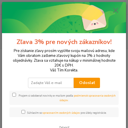
0
ks
EUR
+421 905 615 831
za
0,00 EUR
Menu
Hľadať
Zľava 3% pre nových zákazníkov!
Pre získanie zľavy prosím vyplňte svoju mailovú adresu, kde
Úvod
Tonery a náplne do tlačiarní
Canon
MP252
Vám obratom zašleme zľavový kupón na 3% z hodnoty
objednávky. Zľava sa vzťahuje na nákup v minimálnej hodnote
MP252
20€ s DPH.
Váš Tím Korekta.
Upresniť parametre
Odoslať
Prajem si odoberať novinky e-mailom podľa
podmienok spracovania osobných
Najnovšie
Najlacnejšie
Najdrahšie
údajov
.
Zobrazujem 1-7 z 7
Súhlasím so
spracovaním osobných údajov
pre účely registrácie.
strana
z 1
Zatvoriť