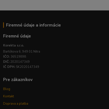
Firemné údaje a informácie
Firemné údaje
Korekta s.r.o.
Bartókova 6, 949 01 Nitra
IČO:
36519898
DIČ:
2020147349
IČ DPH:
SK2020147349
Pre zákazníkov
Blog
Kontakt
Doprava a platba