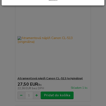
Atramentová náplň Canon CL-513 (originálna)
27,50 EUR
/
ks
Skladom 1 ks
22,36 EUR
bez DPH
Pridať do košíka