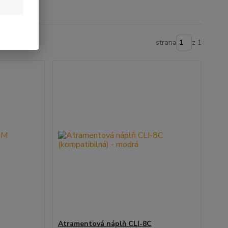
strana
z 1
Atramentová náplň CLI-8C