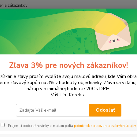
nia zákazníkov
Neviet
Hľadať
+421
onery a náplne do tlačiarní
Canon
iP6700D
700D
Zľava 3% pre nových zákazníkov!
 získanie zľavy prosím vyplňte svoju mailovú adresu, kde Vám obr
leme zľavový kupón na 3% z hodnoty objednávky. Zľava sa vzťahuj
EUR
Od
nákup v minimálnej hodnote 20€ s DPH.
Váš Tím Korekta.
Odoslať
Upresniť parametr
Prajem si odoberať novinky e-mailom podľa
podmienok spracovania osobných údajov
.