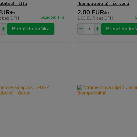
bilná) - žltá
(kompatibilná) - červená
EUR
2,00 EUR
/
ks
/
ks
Skladom 1 ks
S
R
bez DPH
1,63 EUR
bez DPH
Pridať do košíka
Pridať do koš