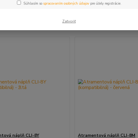
Súhlasím so
spracovaním osobných údajov
pre účely registrácie.
šie
Najlacnejšie
Najdrahšie
Zatvoriť
m 1-5 z 5
tová náplň CLI-8Y
Atramentová náplň CLI-8M