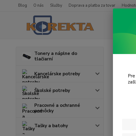
Blog
O nás
Služby
Doprava a platba za tovar
Hodnote
Úvod
T
Tonery a náplne do
tlačiarní
iP6
Kancelárske potreby
Pre
zaš
Cena:
Školské potreby
Pracovné a ochranné
pomôcky
Tašky a batohy