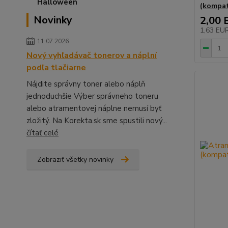
(kompati
Novinky
2,00 
1,63 EU
11.07.2026
Nový vyhľadávač tonerov a náplní
podľa tlačiarne
Nájdite správny toner alebo náplň
jednoduchšie Výber správneho toneru
alebo atramentovej náplne nemusí byť
zložitý. Na Korekta.sk sme spustili nový...
čítať celé
Zobraziť všetky novinky