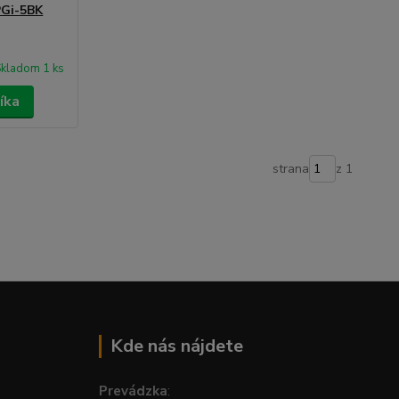
PGi-5BK
kladom 1 ks
íka
strana
z 1
Kde nás nájdete
Prevádzka
: