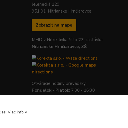
Jelenecká 129
951 01, Nitrianske Hrnčiarovce
Zobraziť na mape
MHD v Nitre: linka číslo
27
, zastávka
Nitrianske Hrnčiarovce, ZŠ
Otváracie hodiny prevádzky:
Pondelok
-
Piatok
: 7:30 - 16:30
es. Viac info v