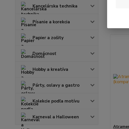
Kancelárska technika
Najnov
Písanie a korekcia
Zobrazuje
Papier a zošity
Domácnosť
Hobby a kreatíva
Párty, oslavy a gastro
Kolekcie podľa motívu
Karneval a Halloween
Atramen