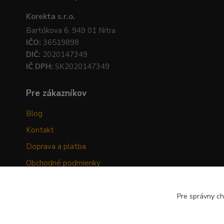
Korekta s.r.o.
Bartókova 6, 949 01 Nitra
IČO:
36519898
DIČ:
2020147349
IČ DPH:
SK2020147349
Pre zákazníkov
Blog
Kontakt
Doprava a platba
Obchodné podmienky
Ochrana osobných údajov
Odstúpenie od zmluvy
Pre správny ch
Hodnotenia zákazníkov