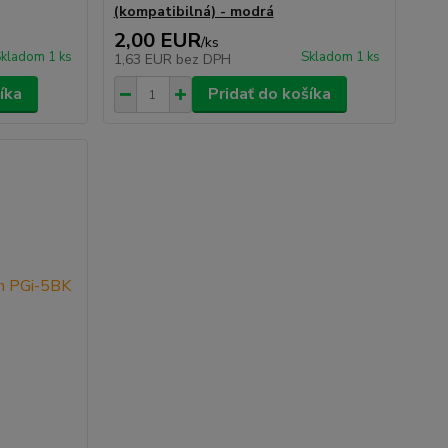
(kompatibilná) - modrá
2,00 EUR
/
ks
kladom 1 ks
Skladom 1 ks
1,63 EUR
bez DPH
íka
Pridať do košíka