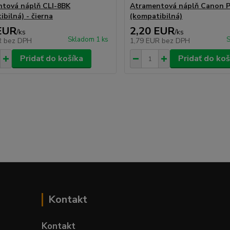
tová náplň CLI-8BK
Atramentová náplň Canon 
bilná) - čierna
(kompatibilná)
EUR
2,20 EUR
/
ks
/
ks
Skladom 1 ks
S
R
bez DPH
1,79 EUR
bez DPH
Pridať do košíka
Pridať do koš
Kontakt
Kontakt