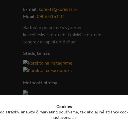
E-mail:
korekta@korekta.sk
Mobil:
0905 615 831
Radi vám poradíme s výberom
kancelárskych potrieb, školských potrieb,
tonerov a náplní do tlačiarní.
Sledujte nás
Možnosti platby
Bezpečná platba kartou, Google Pay,
Cookies
Apple Pay a bankovým prevodom.
od stránky, analýzy či marketing používame, tak ako aj iné stránky cooki
nastaveniach.