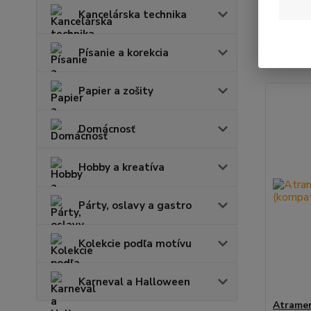
Kancelárska technika
Najnov
Písanie a korekcia
Zobrazuje
Papier a zošity
Domácnosť
Hobby a kreatíva
Párty, oslavy a gastro
Kolekcie podľa motívu
Karneval a Halloween
Atramen