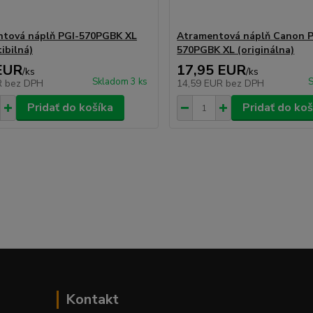
tová náplň PGI-570PGBK XL
Atramentová náplň Canon P
ibilná)
570PGBK XL (originálna)
EUR
17,95 EUR
/
ks
/
ks
Skladom 3 ks
S
R
bez DPH
14,59 EUR
bez DPH
Pridať do košíka
Pridať do koš
Kontakt