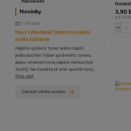
(kompati
Novinky
3,90 
3,17 EU
11.07.2026
Nový vyhľadávač tonerov a náplní
podľa tlačiarne
Nájdite správny toner alebo náplň
jednoduchšie Výber správneho toneru
alebo atramentovej náplne nemusí byť
zložitý. Na Korekta.sk sme spustili nový...
čítať celé
Zobraziť všetky novinky