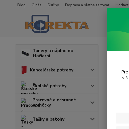
Blog
O nás
Služby
Doprava a platba za tovar
Hodnote
Úvod
T
Tonery a náplne do
tlačiarní
Pix
Kancelárske potreby
Pre
zaš
Cena:
Školské potreby
Pracovné a ochranné
pomôcky
Tašky a batohy