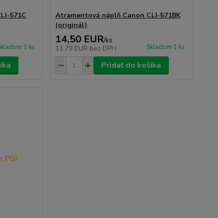
LI-571C
Atramentová náplň Canon CLI-571BK
(originál)
14,50 EUR
/
ks
kladom 1 ks
Skladom 1 ks
11,79 EUR
bez DPH
íka
Pridať do košíka