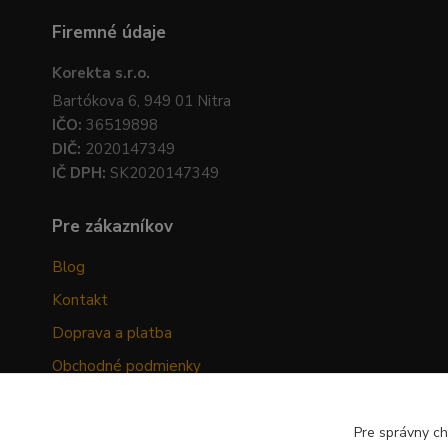
Firemné údaje
Korekta s.r.o.
Bartókova 6, 949 01 Nitra
IČO:
36519898
DIČ:
2020147349
IČ DPH:
SK2020147349
Pre zákazníkov
Blog
Kontakt
Doprava a platba
Obchodné podmienky
Ochrana osobných údajov
Odstúpenie od zmluvy
Pre správny ch