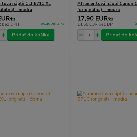
tová náplň CLI-571C XL
Atramentová náplň Canon C
ibilná) - modrá
(originálna) - modrá
EUR
17,90 EUR
/
ks
/
ks
Skladom 3 ks
S
R
bez DPH
14,55 EUR
bez DPH
Pridať do košíka
Pridať do koš