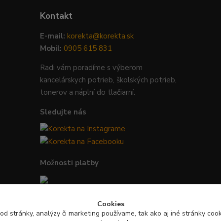
Kontakt
E-mail:
korekta@korekta.sk
Mobil:
0905 615 831
Radi vám poradíme s výberom
kancelárskych potrieb, školských potrieb,
tonerov a náplní do tlačiarní.
Sledujte nás
Možnosti platby
Bezpečná platba kartou, Google Pay,
Cookies
Apple Pay a bankovým prevodom.
od stránky, analýzy či marketing používame, tak ako aj iné stránky cooki