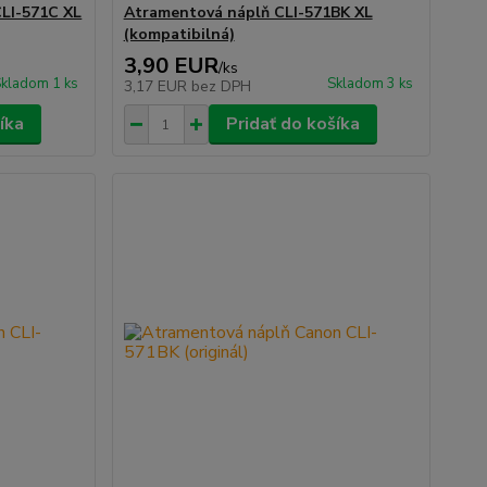
LI-571C XL
Atramentová náplň CLI-571BK XL
(kompatibilná)
3,90 EUR
/
ks
kladom 1 ks
Skladom 3 ks
3,17 EUR
bez DPH
íka
Pridať do košíka