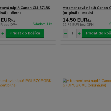
tová náplň Canon CLI-571BK
Atramentová náplň Canon C
inál) - čierna
(originál) - modrá
 EUR
14,50 EUR
/
ks
/
ks
Skladom 1 ks
S
UR
bez DPH
11,79 EUR
bez DPH
Pridať do košíka
Pridať do koš