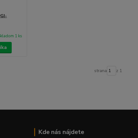
GI-
kladom 1 ks
íka
strana
z 1
Kde nás nájdete