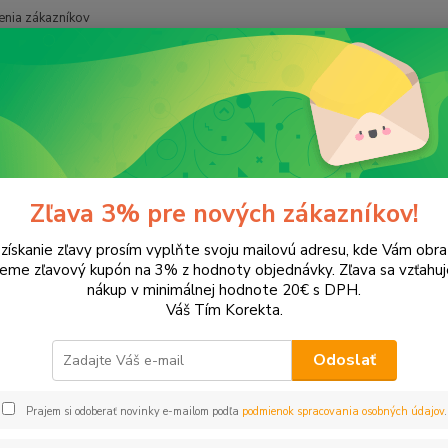
nia zákazníkov
Neviet
Hľadať
+421
onery a náplne do tlačiarní
Canon
Pixma MG-5753
ma MG-5753
Zľava 3% pre nových zákazníkov!
 získanie zľavy prosím vyplňte svoju mailovú adresu, kde Vám obr
leme zľavový kupón na 3% z hodnoty objednávky. Zľava sa vzťahuj
EUR
Od
nákup v minimálnej hodnote 20€ s DPH.
Váš Tím Korekta.
Odoslať
Upresniť parametr
Prajem si odoberať novinky e-mailom podľa
podmienok spracovania osobných údajov
.