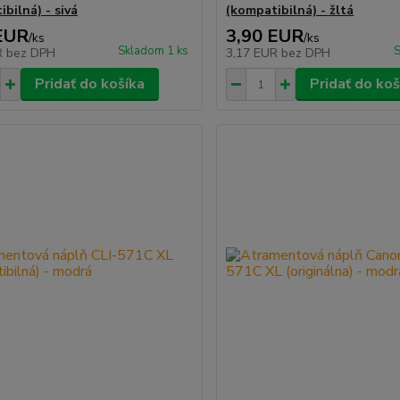
bilná) - sivá
(kompatibilná) - žltá
EUR
3,90 EUR
/
ks
/
ks
Skladom 1 ks
S
R
bez DPH
3,17 EUR
bez DPH
Pridať do košíka
Pridať do koš