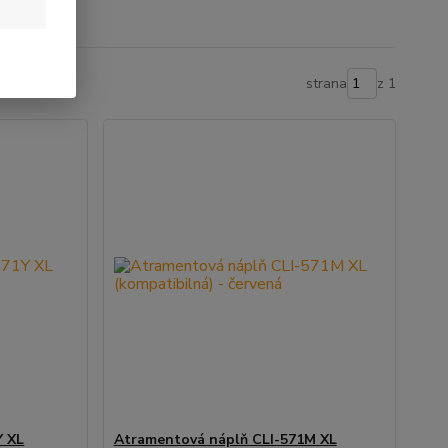
strana
z 1
Y XL
Atramentová náplň CLI-571M XL