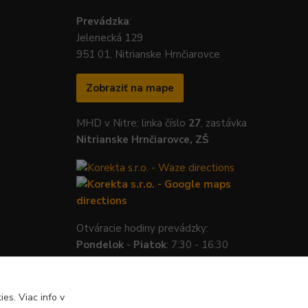
Prevádzka
:
Jelenecká 129
951 01, Nitrianske Hrnčiarovce
Zobraziť na mape
MHD v Nitre: linka číslo
27
, zastávka
Nitrianske Hrnčiarovce, ZŠ
Otváracie hodiny prevádzky:
Pondelok
-
Piatok
: 7:30 - 16:30
es. Viac info v