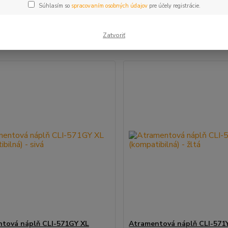
Súhlasím so
spracovaním osobných údajov
pre účely registrácie.
šie
Najlacnejšie
Najdrahšie
Zatvoriť
m 1-11 z 11
tová náplň CLI-571GY XL
Atramentová náplň CLI-571