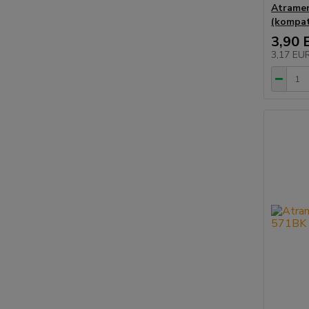
Atramen
(kompat
3,90 
3,17 EU