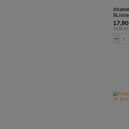
Atramen
XL (orig
17,90
14,55 E