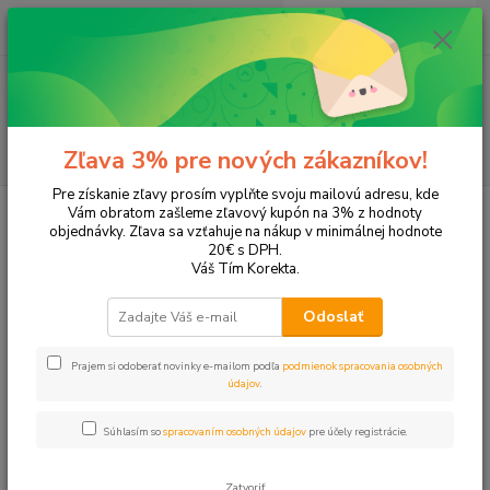
0
ks
EUR
+421 905 615 831
za
0,00 EUR
Menu
Hľadať
Zľava 3% pre nových zákazníkov!
Pre získanie zľavy prosím vyplňte svoju mailovú adresu, kde
Úvod
Tonery a náplne do tlačiarní
EPSON
L130
Vám obratom zašleme zľavový kupón na 3% z hodnoty
objednávky. Zľava sa vzťahuje na nákup v minimálnej hodnote
L130
20€ s DPH.
Váš Tím Korekta.
Upresniť parametre
Odoslať
Prajem si odoberať novinky e-mailom podľa
podmienok spracovania osobných
Najnovšie
Najlacnejšie
Najdrahšie
údajov
.
Zobrazujem 1-4 z 4
Súhlasím so
spracovaním osobných údajov
pre účely registrácie.
strana
z 1
Zatvoriť