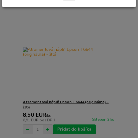
Atramentová náplň Epson T6644 (originálna) -
žltá
8,50 EUR
/
ks
Skladom 3 ks
6,91 EUR
bez DPH
Pridať do košíka