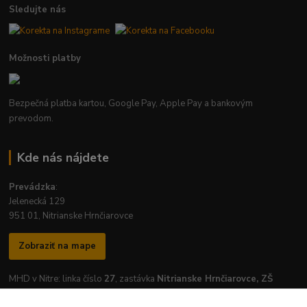
Sledujte nás
Možnosti platby
Bezpečná platba kartou, Google Pay, Apple Pay a bankovým
prevodom.
Kde nás nájdete
Prevádzka
:
Jelenecká 129
951 01, Nitrianske Hrnčiarovce
Zobraziť na mape
MHD v Nitre: linka číslo
27
, zastávka
Nitrianske Hrnčiarovce, ZŠ