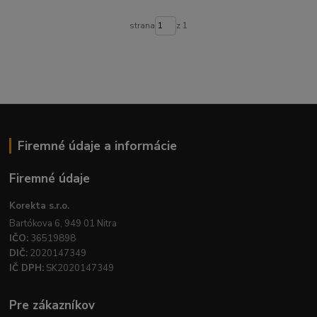
strana
z 1
Firemné údaje a informácie
Firemné údaje
Korekta s.r.o.
Bartókova 6, 949 01 Nitra
IČO:
36519898
DIČ:
2020147349
IČ DPH:
SK2020147349
Pre zákazníkov