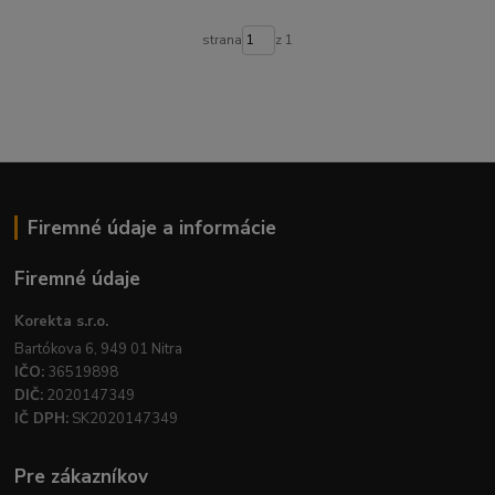
strana
z 1
Firemné údaje a informácie
Firemné údaje
Korekta s.r.o.
Bartókova 6, 949 01 Nitra
IČO:
36519898
DIČ:
2020147349
IČ DPH:
SK2020147349
Pre zákazníkov