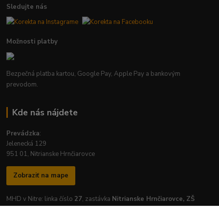
Sledujte nás
Možnosti platby
Bezpečná platba kartou, Google Pay, Apple Pay a bankovým
prevodom.
Kde nás nájdete
Prevádzka
:
Jelenecká 129
951 01, Nitrianske Hrnčiarovce
Zobraziť na mape
MHD v Nitre: linka číslo
27
, zastávka
Nitrianske Hrnčiarovce, ZŠ