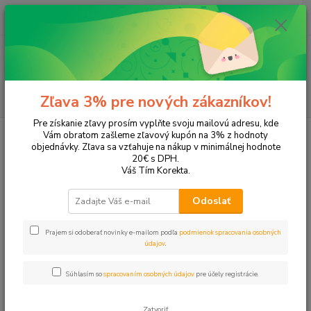
0
ks
EUR
+421 905 615 831
za
0,00 EUR
Menu
Hľadať
Zľava 3% pre nových zákazníkov!
Pre získanie zľavy prosím vyplňte svoju mailovú adresu, kde
Úvod
Tonery a náplne do tlačiarní
Brother
DCP-J470DW
Vám obratom zašleme zľavový kupón na 3% z hodnoty
objednávky. Zľava sa vzťahuje na nákup v minimálnej hodnote
DCP-J470DW
20€ s DPH.
Váš Tím Korekta.
Upresniť parametre
Odoslať
Prajem si odoberať novinky e-mailom podľa
podmienok spracovania osobných
Najnovšie
Najlacnejšie
Najdrahšie
údajov
.
Zobrazujem 1-4 z 4
Súhlasím so
spracovaním osobných údajov
pre účely registrácie.
strana
z 1
Zatvoriť