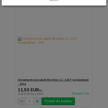
Atramentová náplň Brother LC-121Y (originálna)
- žltá
11,50 EUR
/
ks
Skladom 1 ks
9,35 EUR
bez DPH
Pridať do košíka