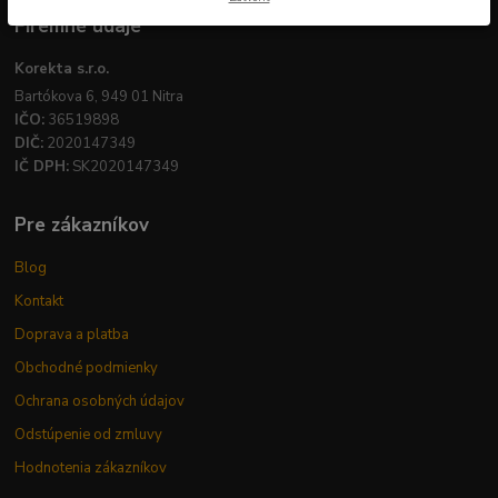
Firemné údaje
Korekta s.r.o.
Bartókova 6, 949 01 Nitra
IČO:
36519898
DIČ:
2020147349
IČ DPH:
SK2020147349
Pre zákazníkov
Blog
Kontakt
Doprava a platba
Obchodné podmienky
Ochrana osobných údajov
Odstúpenie od zmluvy
Hodnotenia zákazníkov