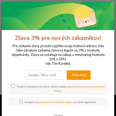
0
ks
EUR
+421 905 615 831
za
0,00 EUR
Menu
Hľadať
Zľava 3% pre nových zákazníkov!
Pre získanie zľavy prosím vyplňte svoju mailovú adresu, kde
Úvod
Tonery a náplne do tlačiarní
OKI
OKI C 3520 mfp
Vám obratom zašleme zľavový kupón na 3% z hodnoty
objednávky. Zľava sa vzťahuje na nákup v minimálnej hodnote
OKI C 3520 mfp
20€ s DPH.
Váš Tím Korekta.
V tejto kategórii nebol nájdený žiadny tovar.
Odoslať
Prajem si odoberať novinky e-mailom podľa
podmienok spracovania osobných
údajov
.
Súhlasím so
spracovaním osobných údajov
pre účely registrácie.
Firemné údaje a informácie
Zatvoriť