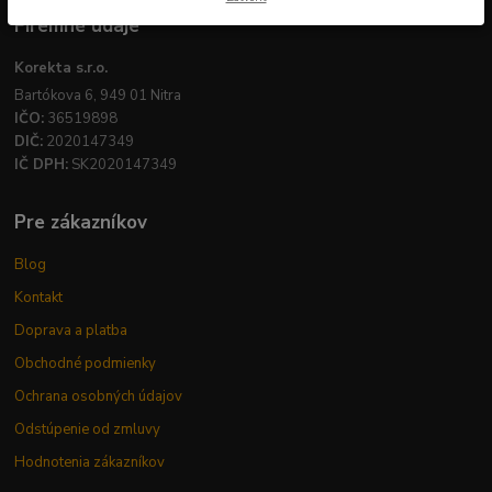
Firemné údaje
Korekta s.r.o.
Bartókova 6, 949 01 Nitra
IČO:
36519898
DIČ:
2020147349
IČ DPH:
SK2020147349
Pre zákazníkov
Blog
Kontakt
Doprava a platba
Obchodné podmienky
Ochrana osobných údajov
Odstúpenie od zmluvy
Hodnotenia zákazníkov