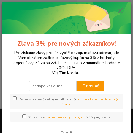
0
ks
EUR
+421 905 615 831
za
0,00 EUR
Menu
Hľadať
Zľava 3% pre nových zákazníkov!
Pre získanie zľavy prosím vyplňte svoju mailovú adresu, kde
Úvod
Tonery a náplne do tlačiarní
Canon
S500
Vám obratom zašleme zľavový kupón na 3% z hodnoty
objednávky. Zľava sa vzťahuje na nákup v minimálnej hodnote
S500
20€ s DPH.
Váš Tím Korekta.
V tejto kategórii nebol nájdený žiadny tovar.
Odoslať
Prajem si odoberať novinky e-mailom podľa
podmienok spracovania osobných
údajov
.
Súhlasím so
spracovaním osobných údajov
pre účely registrácie.
Firemné údaje a informácie
Zatvoriť