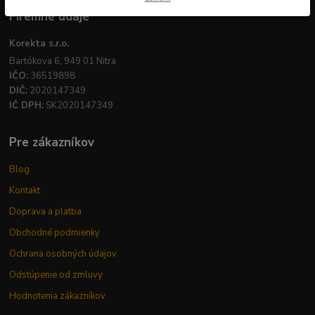
Firemné údaje
Korekta s.r.o.
Bartókova 6, 949 01 Nitra
IČO:
36519898
DIČ:
2020147349
IČ DPH:
SK2020147349
Pre zákazníkov
Blog
Kontakt
Doprava a platba
Obchodné podmienky
Ochrana osobných údajov
Odstúpenie od zmluvy
Hodnotenia zákazníkov