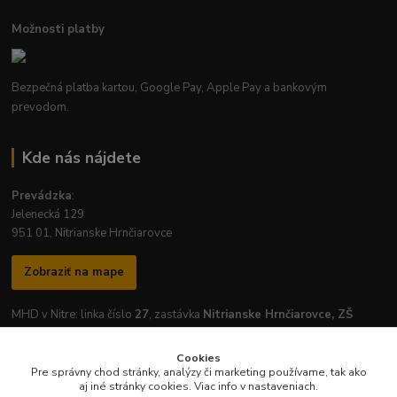
Možnosti platby
Bezpečná platba kartou, Google Pay, Apple Pay a bankovým
prevodom.
Kde nás nájdete
Prevádzka
:
Jelenecká 129
951 01, Nitrianske Hrnčiarovce
Zobraziť na mape
MHD v Nitre: linka číslo
27
, zastávka
Nitrianske Hrnčiarovce, ZŠ
Cookies
Pre správny chod stránky, analýzy či marketing používame, tak ako
aj iné stránky cookies. Viac info v nastaveniach.
Otváracie hodiny prevádzky: