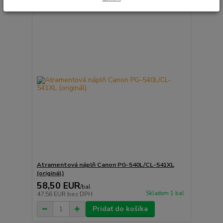
Atramentová náplň Canon PG-540L/CL-541XL
(originál)
58,50 EUR
/
bal
Skladom 1 bal
47,56 EUR
bez DPH
Pridať do košíka