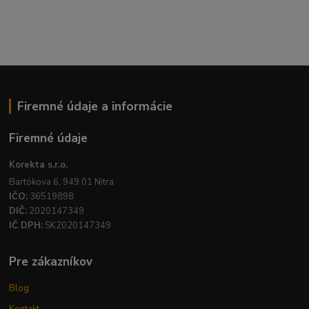
Firemné údaje a informácie
Firemné údaje
Korekta s.r.o.
Bartókova 6, 949 01 Nitra
IČO:
36519898
DIČ:
2020147349
IČ DPH:
SK2020147349
Pre zákazníkov
Blog
Kontakt