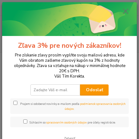
0
ks
+421 905 615 831
za
0,00 EUR
Menu
Hľadať
Zľava 3% pre nových zákazníkov!
Pre získanie zľavy prosím vyplňte svoju mailovú adresu, kde
Úvod
Tonery a náplne do tlačiarní
Canon
MG 3150
Vám obratom zašleme zľavový kupón na 3% z hodnoty
objednávky. Zľava sa vzťahuje na nákup v minimálnej hodnote
MG 3150
20€ s DPH.
Váš Tím Korekta.
Upresniť parametre
Odoslať
Prajem si odoberať novinky e-mailom podľa
podmienok spracovania osobných
Najnovšie
Najlacnejšie
Najdrahšie
údajov
.
Zobrazujem 1-6 z 6
Súhlasím so
spracovaním osobných údajov
pre účely registrácie.
strana
z 1
Zatvoriť