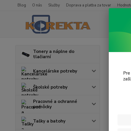
Blog
O nás
Služby
Doprava a platba za tovar
Hodnote
Úvod
T
Tonery a náplne do
tlačiarní
iP2
Kancelárske potreby
Pre
zaš
Cena:
Školské potreby
Pracovné a ochranné
pomôcky
Tašky a batohy