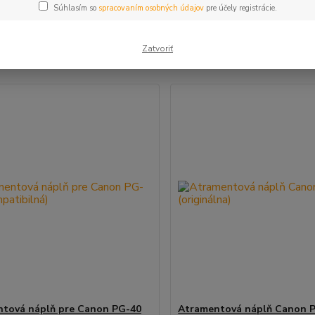
Súhlasím so
spracovaním osobných údajov
pre účely registrácie.
šie
Najlacnejšie
Najdrahšie
Zatvoriť
m 1-3 z 3
tová náplň pre Canon PG-40
Atramentová náplň Canon 