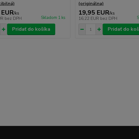
ibilná)
(originálna)
 EUR
19,95 EUR
/
ks
/
ks
Skladom 1 ks
S
UR
bez DPH
16,22 EUR
bez DPH
Pridať do košíka
Pridať do koš