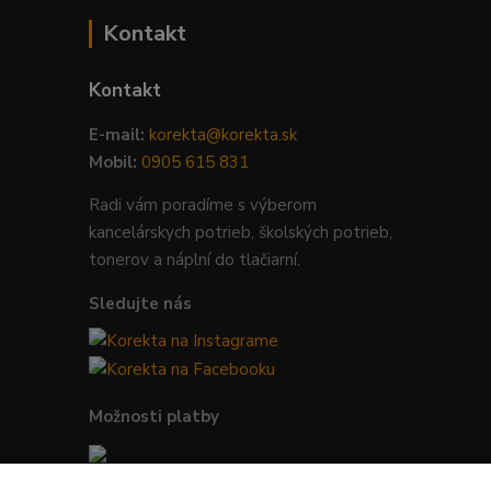
Kontakt
Kontakt
E-mail:
korekta@korekta.sk
Mobil:
0905 615 831
Radi vám poradíme s výberom
kancelárskych potrieb, školských potrieb,
tonerov a náplní do tlačiarní.
Sledujte nás
Možnosti platby