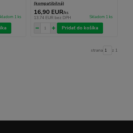
(kompatibilná)
16,90 EUR
/
ks
kladom 1 ks
Skladom 1 ks
13,74 EUR
bez DPH
íka
Pridať do košíka
strana
z 1