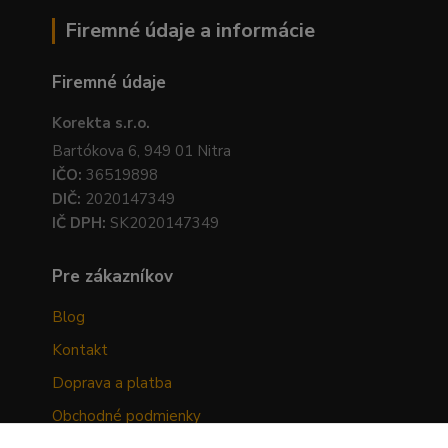
Firemné údaje a informácie
Firemné údaje
Korekta s.r.o.
Bartókova 6, 949 01 Nitra
IČO:
36519898
DIČ:
2020147349
IČ DPH:
SK2020147349
Pre zákazníkov
Blog
Kontakt
Doprava a platba
Obchodné podmienky