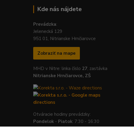
Kde nás nájdete
Prevádzka
:
Jelenecká 129
951 01, Nitrianske Hrnčiarovce
Zobraziť na mape
MHD v Nitre: linka číslo
27
, zastávka
Nitrianske Hrnčiarovce, ZŠ
Otváracie hodiny prevádzky:
Pondelok
-
Piatok
: 7:30 - 16:30