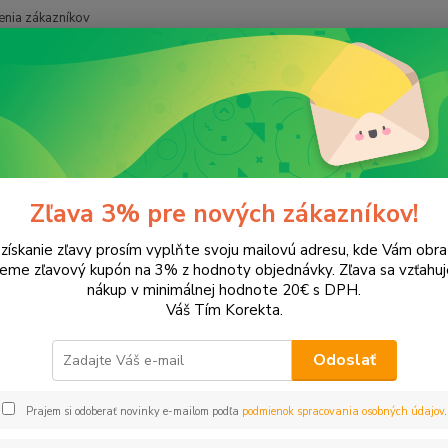
nia zákazníkov
Neviet
Hľadať
+421
onery a náplne do tlačiarní
Canon
iP2200
200
Zľava 3% pre nových zákazníkov!
 získanie zľavy prosím vyplňte svoju mailovú adresu, kde Vám obr
leme zľavový kupón na 3% z hodnoty objednávky. Zľava sa vzťahuj
EUR
Od
nákup v minimálnej hodnote 20€ s DPH.
Váš Tím Korekta.
Odoslať
Upresniť parametr
Prajem si odoberať novinky e-mailom podľa
podmienok spracovania osobných údajov
.