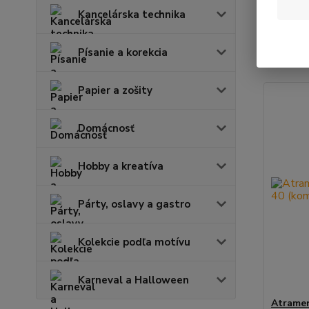
Kancelárska technika
Najnov
Písanie a korekcia
Zobrazuje
Papier a zošity
Domácnosť
Hobby a kreatíva
Párty, oslavy a gastro
Kolekcie podľa motívu
Karneval a Halloween
Atramen