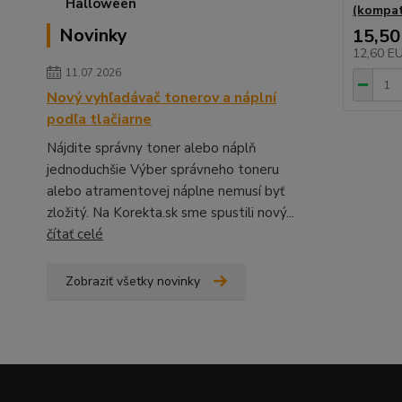
(kompat
Novinky
15,50
12,60 E
11.07.2026
Nový vyhľadávač tonerov a náplní
podľa tlačiarne
Nájdite správny toner alebo náplň
jednoduchšie Výber správneho toneru
alebo atramentovej náplne nemusí byť
zložitý. Na Korekta.sk sme spustili nový...
čítať celé
Zobraziť všetky novinky