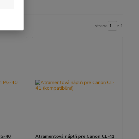
strana
z 1
PG-40
Atramentová náplň pre Canon CL-41