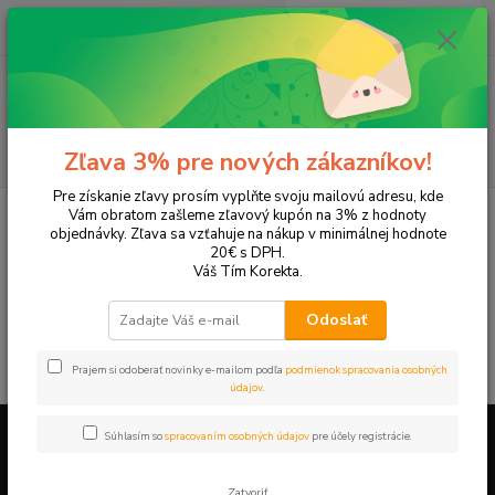
0
ks
+421 905 615 831
za
0,00 EUR
Menu
Hľadať
Zľava 3% pre nových zákazníkov!
Pre získanie zľavy prosím vyplňte svoju mailovú adresu, kde
Úvod
Tonery a náplne do tlačiarní
XEROX
Phaser 3122
Vám obratom zašleme zľavový kupón na 3% z hodnoty
objednávky. Zľava sa vzťahuje na nákup v minimálnej hodnote
Phaser 3122
20€ s DPH.
Váš Tím Korekta.
V tejto kategórii nebol nájdený žiadny tovar.
Odoslať
Prajem si odoberať novinky e-mailom podľa
podmienok spracovania osobných
údajov
.
Súhlasím so
spracovaním osobných údajov
pre účely registrácie.
Firemné údaje a informácie
Zatvoriť