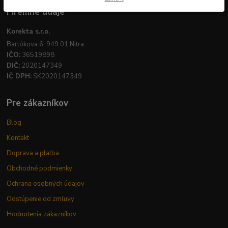
Firemné údaje
Korekta s.r.o.
Bartókova 6, 949 01 Nitra
IČO:
36519898
DIČ:
2020147349
IČ DPH:
SK2020147349
Pre zákazníkov
Blog
Kontakt
Doprava a platba
Obchodné podmienky
Ochrana osobných údajov
Odstúpenie od zmluvy
Hodnotenia zákazníkov