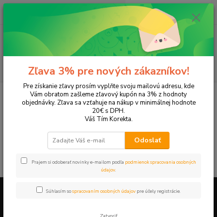
0
ks
+421 905 615 831
za
0,00 EUR
Menu
Hľadať
Zľava 3% pre nových zákazníkov!
Pre získanie zľavy prosím vyplňte svoju mailovú adresu, kde
Úvod
Tonery a náplne do tlačiarní
Canon
L220
Vám obratom zašleme zľavový kupón na 3% z hodnoty
objednávky. Zľava sa vzťahuje na nákup v minimálnej hodnote
L220
20€ s DPH.
Váš Tím Korekta.
V tejto kategórii nebol nájdený žiadny tovar.
Odoslať
Prajem si odoberať novinky e-mailom podľa
podmienok spracovania osobných
údajov
.
Súhlasím so
spracovaním osobných údajov
pre účely registrácie.
Firemné údaje a informácie
Zatvoriť