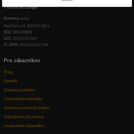
Firemné údaje
Korekta s.r.o.
Bartókova 6, 949 01 Nitra
IČO:
36519898
DIČ:
2020147349
IČ DPH:
SK2020147349
Pre zákazníkov
Blog
Kontakt
Doprava a platba
Obchodné podmienky
Ochrana osobných údajov
Odstúpenie od zmluvy
Hodnotenia zákazníkov