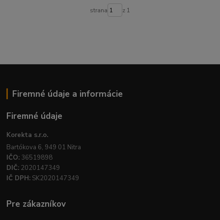
strana
z 1
Firemné údaje a informácie
Firemné údaje
Korekta s.r.o.
Bartókova 6, 949 01 Nitra
IČO:
36519898
DIČ:
2020147349
IČ DPH:
SK2020147349
Pre zákazníkov