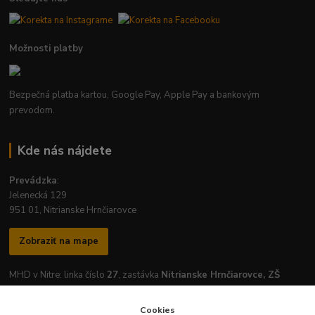
Možnosti platby
Bezpečná platba kartou, Google Pay, Apple Pay a bankovým
prevodom.
Kde nás nájdete
Prevádzka
:
Jelenecká 129
951 01, Nitrianske Hrnčiarovce
Zobraziť na mape
MHD v Nitre: linka číslo
27
, zastávka
Nitrianske Hrnčiarovce, ZŠ
Cookies