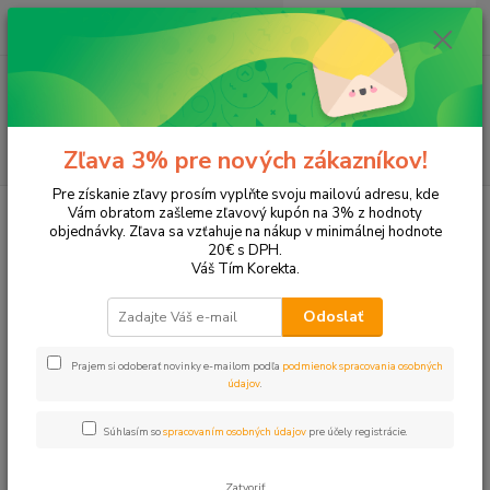
0
ks
EUR
+421 905 615 831
za
0,00 EUR
Menu
Hľadať
Zľava 3% pre nových zákazníkov!
Pre získanie zľavy prosím vyplňte svoju mailovú adresu, kde
Úvod
Tonery a náplne do tlačiarní
Canon
i-Sensys MF217w
Vám obratom zašleme zľavový kupón na 3% z hodnoty
objednávky. Zľava sa vzťahuje na nákup v minimálnej hodnote
i-Sensys MF217w
20€ s DPH.
Váš Tím Korekta.
Upresniť parametre
Odoslať
Prajem si odoberať novinky e-mailom podľa
podmienok spracovania osobných
Najnovšie
Najlacnejšie
Najdrahšie
údajov
.
Zobrazujem 1-1 z 1
Súhlasím so
spracovaním osobných údajov
pre účely registrácie.
strana
z 1
Zatvoriť