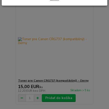
Toner pre Canon CRG737 (kompatibilný) - čierny
15,00 EUR
/
ks
Skladom > 5 ks
12,20 EUR
bez DPH
Pridať do košíka