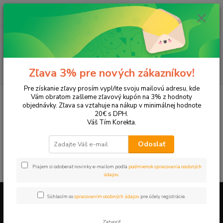
0
ks
EUR
+421 905 615 831
za
0,00 EUR
Menu
Hľadať
Zľava 3% pre nových zákazníkov!
Pre získanie zľavy prosím vyplňte svoju mailovú adresu, kde
Úvod
Tonery a náplne do tlačiarní
LEXMARK
Z600
Vám obratom zašleme zľavový kupón na 3% z hodnoty
objednávky. Zľava sa vzťahuje na nákup v minimálnej hodnote
Z600
20€ s DPH.
Váš Tím Korekta.
V tejto kategórii nebol nájdený žiadny tovar.
Odoslať
Prajem si odoberať novinky e-mailom podľa
podmienok spracovania osobných
údajov
.
Súhlasím so
spracovaním osobných údajov
pre účely registrácie.
Firemné údaje a informácie
Zatvoriť