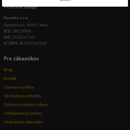
Firemné údaje
Korekta s.r.o.
Bartókova 6, 949 01 Nitra
IČO:
36519898
DIČ:
2020147349
IČ DPH:
SK2020147349
Pre zákazníkov
Blog
Kontakt
Doprava a platba
Obchodné podmienky
Ochrana osobných údajov
Odstúpenie od zmluvy
Hodnotenia zákazníkov