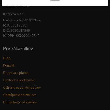
Firemné údaje
Korekta s.r.o.
Bartókova 6, 949 01 Nitra
IČO:
36519898
DIČ:
2020147349
IČ DPH:
SK2020147349
Pre zákazníkov
Blog
Kontakt
Doprava a platba
Obchodné podmienky
Ochrana osobných údajov
Odstúpenie od zmluvy
Hodnotenia zákazníkov