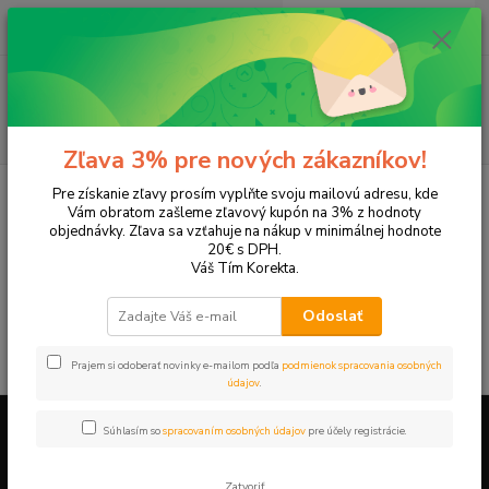
0
ks
EUR
+421 905 615 831
za
0,00 EUR
Menu
Hľadať
Zľava 3% pre nových zákazníkov!
Úvod
Tonery a náplne do tlačiarní
Konica Minolta
Magic Color
Pre získanie zľavy prosím vyplňte svoju mailovú adresu, kde
1650END
Vám obratom zašleme zľavový kupón na 3% z hodnoty
objednávky. Zľava sa vzťahuje na nákup v minimálnej hodnote
Magic Color 1650END
20€ s DPH.
Váš Tím Korekta.
V tejto kategórii nebol nájdený žiadny tovar.
Odoslať
Prajem si odoberať novinky e-mailom podľa
podmienok spracovania osobných
údajov
.
Súhlasím so
spracovaním osobných údajov
pre účely registrácie.
Firemné údaje a informácie
Zatvoriť