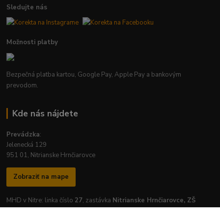
Sledujte nás
Možnosti platby
Bezpečná platba kartou, Google Pay, Apple Pay a bankovým
prevodom.
Kde nás nájdete
Prevádzka
:
Jelenecká 129
951 01, Nitrianske Hrnčiarovce
Zobraziť na mape
MHD v Nitre: linka číslo
27
, zastávka
Nitrianske Hrnčiarovce, ZŠ