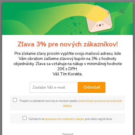
0
ks
EUR
+421 905 615 831
za
0,00 EUR
Menu
Hľadať
Zľava 3% pre nových zákazníkov!
Pre získanie zľavy prosím vyplňte svoju mailovú adresu, kde
Úvod
Tonery a náplne do tlačiarní
Brother
DCP-J100
Vám obratom zašleme zľavový kupón na 3% z hodnoty
objednávky. Zľava sa vzťahuje na nákup v minimálnej hodnote
DCP-J100
20€ s DPH.
Váš Tím Korekta.
Upresniť parametre
Odoslať
Prajem si odoberať novinky e-mailom podľa
podmienok spracovania osobných
Najnovšie
Najlacnejšie
Najdrahšie
údajov
.
Zobrazujem 1-2 z 2
Súhlasím so
spracovaním osobných údajov
pre účely registrácie.
strana
z 1
Zatvoriť