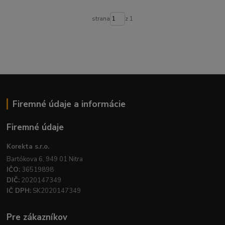
strana
z 1
Firemné údaje a informácie
Firemné údaje
Korekta s.r.o.
Bartókova 6, 949 01 Nitra
IČO:
36519898
DIČ:
2020147349
IČ DPH:
SK2020147349
Pre zákazníkov