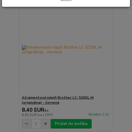
Atramentová náplň Brother LC-525XL M
(originálna) - červená
8,40 EUR
/
ks
Skladom 1 ks
6,83 EUR
bez DPH
Pridať do košíka