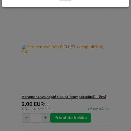
Atramentová náplň CLI-8Y (kompatibilná) - žltá
2,00 EUR
/
ks
Skladom 1 ks
1,63 EUR
bez DPH
Pridať do košíka