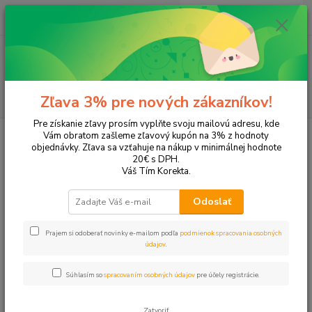
0
ks
EUR
+421 905 615 831
za
0,00 EUR
Menu
Hľadať
Zľava 3% pre nových zákazníkov!
Pre získanie zľavy prosím vyplňte svoju mailovú adresu, kde
Úvod
Tonery a náplne do tlačiarní
Canon
MP600
Vám obratom zašleme zľavový kupón na 3% z hodnoty
objednávky. Zľava sa vzťahuje na nákup v minimálnej hodnote
MP600
20€ s DPH.
Váš Tím Korekta.
Upresniť parametre
Odoslať
Prajem si odoberať novinky e-mailom podľa
podmienok spracovania osobných
Najnovšie
Najlacnejšie
Najdrahšie
údajov
.
Zobrazujem 1-5 z 5
Súhlasím so
spracovaním osobných údajov
pre účely registrácie.
strana
z 1
Zatvoriť