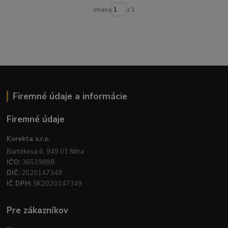
strana
z 1
Firemné údaje a informácie
Firemné údaje
Korekta s.r.o.
Bartókova 6, 949 01 Nitra
IČO:
36519898
DIČ:
2020147349
IČ DPH:
SK2020147349
Pre zákazníkov