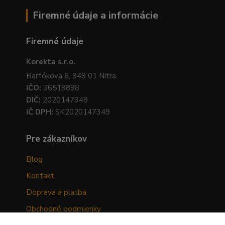
Firemné údaje a informácie
Firemné údaje
Korekta s.r.o.
Bartókova 6, 949 01 Nitra
IČO:
36519898
DIČ:
2020147349
IČ DPH:
SK2020147349
Pre zákazníkov
Blog
Kontakt
Doprava a platba
Obchodné podmienky