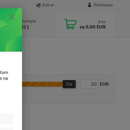
Prihlásenie
EUR
e si rady? Zavolajte.
0
ks
za
0,00 EUR
 905 615 831
atom
e na
Do
EUR