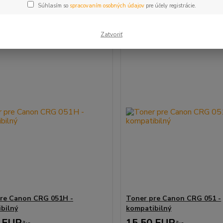
Súhlasím so
spracovaním osobných údajov
pre účely registrácie.
m 1-2 z 2
Zatvoriť
re Canon CRG 051H -
Toner pre Canon CRG 051 -
bilný
kompatibilný
 EUR
15,50 EUR