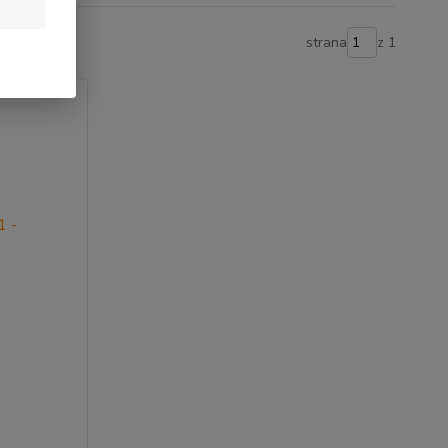
strana
z 1