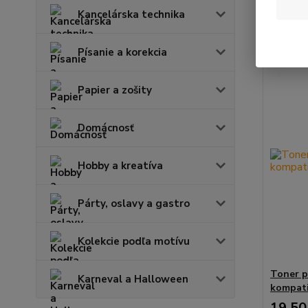
Kancelárska technika
Zobrazuje
Písanie a korekcia
Papier a zošity
Domácnosť
Hobby a kreatíva
Párty, oslavy a gastro
Kolekcie podľa motívu
Toner p
Karneval a Halloween
kompati
19,50