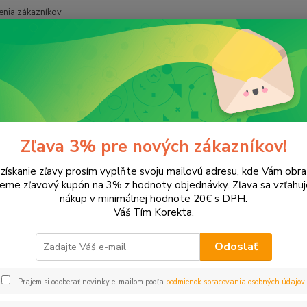
nia zákazníkov
Neviet
Hľadať
+421
onery a náplne do tlačiarní
Canon
i-Sensys LBP-162DW
ensys LBP-162DW
Zľava 3% pre nových zákazníkov!
 získanie zľavy prosím vyplňte svoju mailovú adresu, kde Vám obr
leme zľavový kupón na 3% z hodnoty objednávky. Zľava sa vzťahuj
EUR
Od
nákup v minimálnej hodnote 20€ s DPH.
Váš Tím Korekta.
Odoslať
Prajem si odoberať novinky e-mailom podľa
podmienok spracovania osobných údajov
.
šie
Najlacnejšie
Najdrahšie