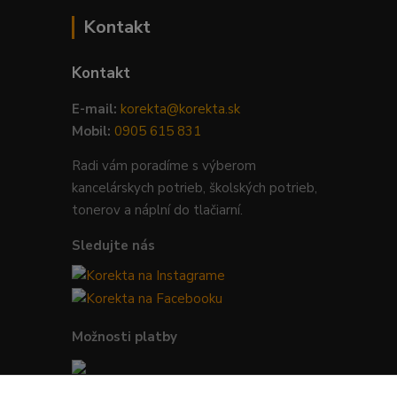
Kontakt
Kontakt
E-mail:
korekta@korekta.sk
Mobil:
0905 615 831
Radi vám poradíme s výberom
kancelárskych potrieb, školských potrieb,
tonerov a náplní do tlačiarní.
Sledujte nás
Možnosti platby