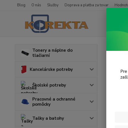
Blog
O nás
Služby
Doprava a platba za tovar
Hodnote
Úvod
T
Tonery a náplne do
tlačiarní
i-S
Kancelárske potreby
Pre
zaš
Cena:
Školské potreby
Pracovné a ochranné
pomôcky
Tašky a batohy
Najnov