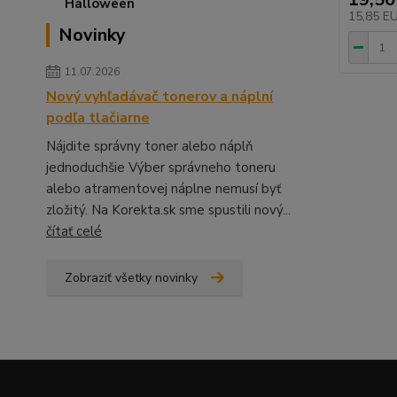
15,85 E
Novinky
11.07.2026
Nový vyhľadávač tonerov a náplní
podľa tlačiarne
Nájdite správny toner alebo náplň
jednoduchšie Výber správneho toneru
alebo atramentovej náplne nemusí byť
zložitý. Na Korekta.sk sme spustili nový...
čítať celé
Zobraziť všetky novinky