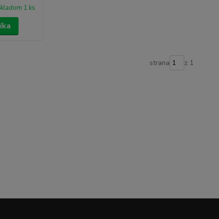
kladom 1 ks
íka
strana
z 1