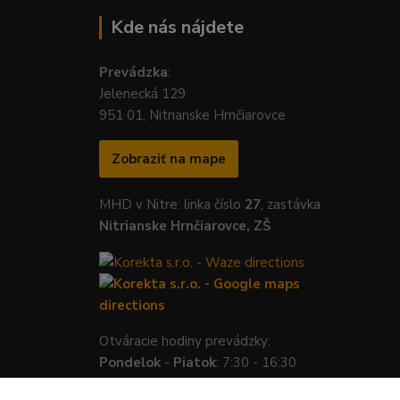
Kde nás nájdete
Prevádzka
:
Jelenecká 129
951 01, Nitrianske Hrnčiarovce
Zobraziť na mape
MHD v Nitre: linka číslo
27
, zastávka
Nitrianske Hrnčiarovce, ZŠ
Otváracie hodiny prevádzky:
Pondelok
-
Piatok
: 7:30 - 16:30