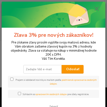
0
ks
EUR
+421 905 615 831
za
0,00 EUR
Menu
Hľadať
Zľava 3% pre nových zákazníkov!
Pre získanie zľavy prosím vyplňte svoju mailovú adresu, kde
Úvod
Tonery a náplne do tlačiarní
Canon
iR 3300
Vám obratom zašleme zľavový kupón na 3% z hodnoty
objednávky. Zľava sa vzťahuje na nákup v minimálnej hodnote
iR 3300
20€ s DPH.
Váš Tím Korekta.
V tejto kategórii nebol nájdený žiadny tovar.
Odoslať
Prajem si odoberať novinky e-mailom podľa
podmienok spracovania osobných
údajov
.
Súhlasím so
spracovaním osobných údajov
pre účely registrácie.
Firemné údaje a informácie
Zatvoriť