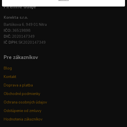
Firemné údaje
Korekta s.r.o.
Bartókova 6, 949 01 Nitra
IČO:
36519898
DIČ:
2020147349
IČ DPH:
SK2020147349
Pre zákazníkov
Blog
Kontakt
Doprava a platba
Obchodné podmienky
Ochrana osobných údajov
Odstúpenie od zmluvy
Hodnotenia zákazníkov