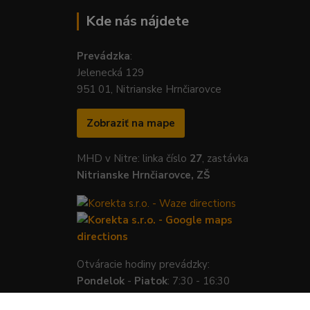
Kde nás nájdete
Prevádzka
:
Jelenecká 129
951 01, Nitrianske Hrnčiarovce
Zobraziť na mape
MHD v Nitre: linka číslo
27
, zastávka
Nitrianske Hrnčiarovce, ZŠ
Otváracie hodiny prevádzky:
Pondelok
-
Piatok
: 7:30 - 16:30