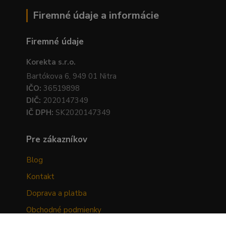
Firemné údaje a informácie
Firemné údaje
Korekta s.r.o.
Bartókova 6, 949 01 Nitra
IČO:
36519898
DIČ:
2020147349
IČ DPH:
SK2020147349
Pre zákazníkov
Blog
Kontakt
Doprava a platba
Obchodné podmienky