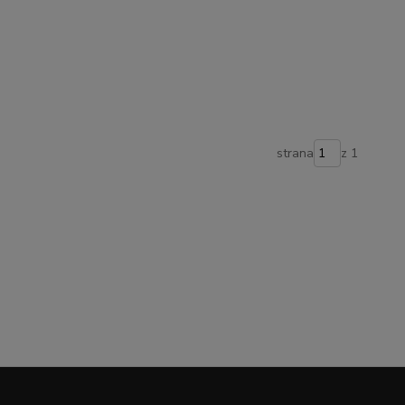
strana
z 1