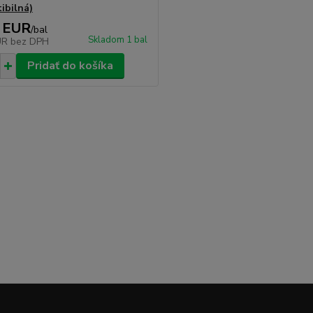
ibilná)
 EUR
/
bal
Skladom 1 bal
UR
bez DPH
Pridať do košíka