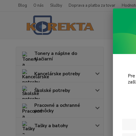
Blog
O nás
Služby
Doprava a platba za tovar
Hodnote
Úvod
T
Tonery a náplne do
tlačiarní
KX-
Kancelárske potreby
Pre
zaš
Cena:
Školské potreby
Pracovné a ochranné
pomôcky
Tašky a batohy