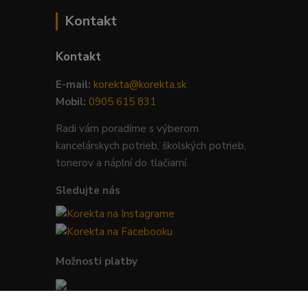
Kontakt
Kontakt
E-mail:
korekta@korekta.sk
Mobil:
0905 615 831
Radi vám poradíme s výberom
kancelárskych potrieb, školských potrieb,
tonerov a náplní do tlačiarní.
Sledujte nás
Možnosti platby