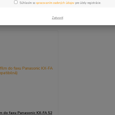
Súhlasím so
spracovaním osobných údajov
pre účely registrácie.
šie
Najlacnejšie
Najdrahšie
Zatvoriť
m 1-1 z 1
ilm do faxu Panasonic KX-FA 52