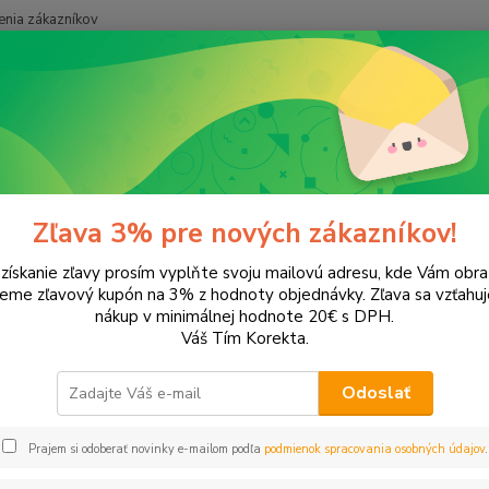
nia zákazníkov
Neviet
Hľadať
+421
onery a náplne do tlačiarní
Panasonic
KX-FG2658
FG2658
Zľava 3% pre nových zákazníkov!
 získanie zľavy prosím vyplňte svoju mailovú adresu, kde Vám obr
leme zľavový kupón na 3% z hodnoty objednávky. Zľava sa vzťahuj
EUR
Od
nákup v minimálnej hodnote 20€ s DPH.
Váš Tím Korekta.
Odoslať
Upresniť parametr
Prajem si odoberať novinky e-mailom podľa
podmienok spracovania osobných údajov
.