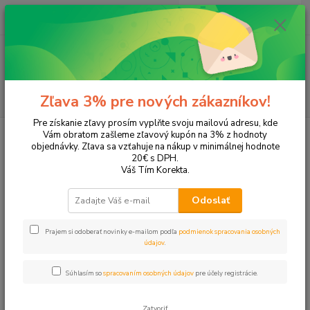
0
ks
EUR
+421 905 615 831
za
0,00 EUR
Menu
Hľadať
Zľava 3% pre nových zákazníkov!
Pre získanie zľavy prosím vyplňte svoju mailovú adresu, kde
Úvod
Tonery a náplne do tlačiarní
Panasonic
KX-FC148
Vám obratom zašleme zľavový kupón na 3% z hodnoty
objednávky. Zľava sa vzťahuje na nákup v minimálnej hodnote
KX-FC148
20€ s DPH.
Váš Tím Korekta.
Upresniť parametre
Odoslať
Prajem si odoberať novinky e-mailom podľa
podmienok spracovania osobných
Najnovšie
Najlacnejšie
Najdrahšie
údajov
.
Zobrazujem 1-1 z 1
Súhlasím so
spracovaním osobných údajov
pre účely registrácie.
strana
z 1
Zatvoriť