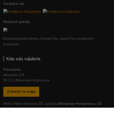
Sledujte nás
Možnosti platby
Bezpečná platba kartou, Google Pay, Apple Pay a bankovým
prevodom.
Kde nás nájdete
Prevádzka
:
Jelenecká 129
951 01, Nitrianske Hrnčiarovce
Zobraziť na mape
MHD v Nitre: linka číslo
27
, zastávka
Nitrianske Hrnčiarovce, ZŠ