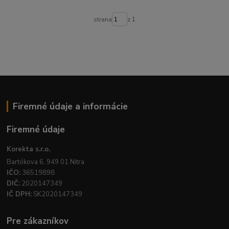
strana
z 1
Firemné údaje a informácie
Firemné údaje
Korekta s.r.o.
Bartókova 6, 949 01 Nitra
IČO:
36519898
DIČ:
2020147349
IČ DPH:
SK2020147349
Pre zákazníkov