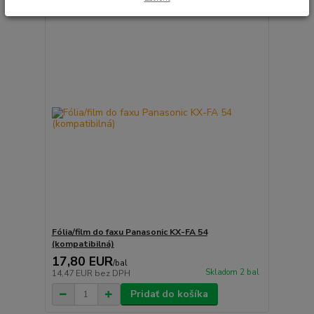
Fólia/film do faxu Panasonic KX-FA 54
(kompatibilná)
17,80 EUR
/
bal
Skladom 2 bal
14,47 EUR
bez DPH
Pridať do košíka