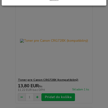
Toner pre Canon CRG728X (kompatibilný)
13,80 EUR
/
ks
Skladom 1 ks
11,22 EUR
bez DPH
Pridať do košíka