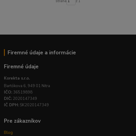
strana
z 1
Firemné údaje a informácie
Firemné údaje
Korekta s.r.o.
Bartókova 6, 949 01 Nitra
IČO:
36519898
DIČ:
2020147349
IČ DPH:
SK2020147349
Pre zákazníkov
Blog