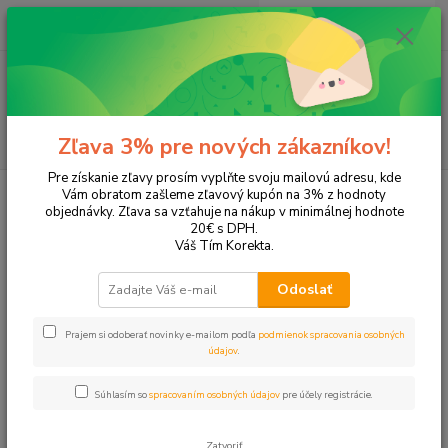
0
ks
EUR
+421 905 615 831
za
0,00 EUR
Menu
Hľadať
Zľava 3% pre nových zákazníkov!
Pre získanie zľavy prosím vyplňte svoju mailovú adresu, kde
Úvod
Tonery a náplne do tlačiarní
Canon
i-Sensys MF 4580
Vám obratom zašleme zľavový kupón na 3% z hodnoty
objednávky. Zľava sa vzťahuje na nákup v minimálnej hodnote
i-Sensys MF 4580
20€ s DPH.
Váš Tím Korekta.
Upresniť parametre
Odoslať
Prajem si odoberať novinky e-mailom podľa
podmienok spracovania osobných
Najnovšie
Najlacnejšie
Najdrahšie
údajov
.
Zobrazujem 1-2 z 2
Súhlasím so
spracovaním osobných údajov
pre účely registrácie.
strana
z 1
Zatvoriť