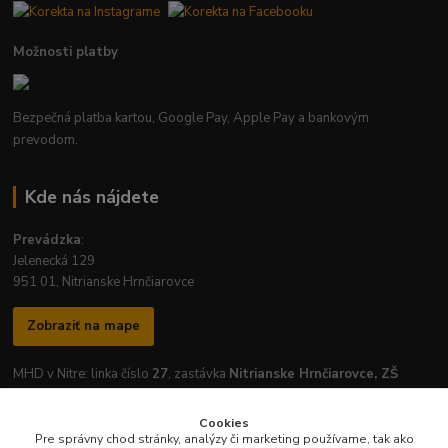
Možnosti platby
Bezpečná platba kartou, Google Pay, Apple Pay a bankovým
prevodom.
Kde nás nájdete
Prevádzka
:
Jelenecká 129
951 01, Nitrianske Hrnčiarovce
Zobraziť na mape
MHD v Nitre: linka číslo
27
, zastávka
Nitrianske Hrnčiarovce, ZŠ
Cookies
Pre správny chod stránky, analýzy či marketing používame, tak ako