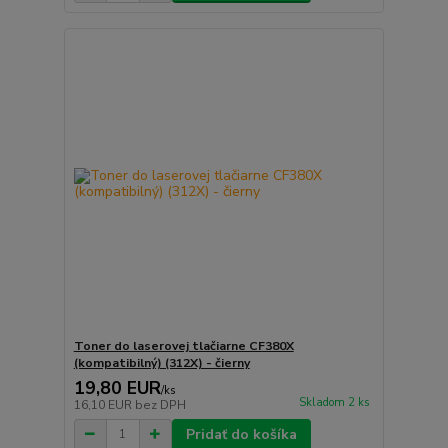
Toner do laserovej tlačiarne CF380X
(kompatibilný) (312X) - čierny
19,80 EUR
/
ks
Skladom 2 ks
16,10 EUR
bez DPH
Pridať do košíka