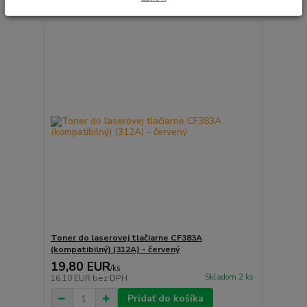
Toner do laserovej tlačiarne CF383A
(kompatibilný) (312A) - červený
19,80 EUR
/
ks
Skladom 2 ks
16,10 EUR
bez DPH
Pridať do košíka