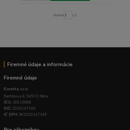
strana
z 1
Firemné údaje a informácie
Firemné údaje
Korekta s.r.o.
Bartókova 6, 949 01 Nitra
IČO:
36519898
DIČ:
2020147349
IČ DPH:
SK2020147349
Pre zákazníkov