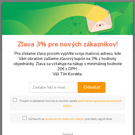
0
ks
EUR
+421 905 615 831
za
0,00 EUR
Menu
Hľadať
Zľava 3% pre nových zákazníkov!
Pre získanie zľavy prosím vyplňte svoju mailovú adresu, kde
Úvod
Tonery a náplne do tlačiarní
Hewlett Packard
HP Color LaserJet
Vám obratom zašleme zľavový kupón na 3% z hodnoty
Pro
Color LaserJet Pro MFP M476
objednávky. Zľava sa vzťahuje na nákup v minimálnej hodnote
20€ s DPH.
Color LaserJet Pro MFP M476
Váš Tím Korekta.
Odoslať
Upresniť parametre
Prajem si odoberať novinky e-mailom podľa
podmienok spracovania osobných
údajov
.
Najnovšie
Najlacnejšie
Najdrahšie
Súhlasím so
spracovaním osobných údajov
pre účely registrácie.
Zobrazujem 1-4 z 4
Zatvoriť
strana
z 1