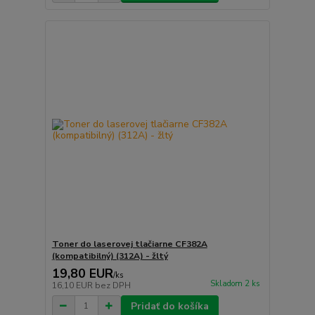
Toner do laserovej tlačiarne CF382A
(kompatibilný) (312A) - žltý
19,80 EUR
/
ks
Skladom 2 ks
16,10 EUR
bez DPH
Pridať do košíka