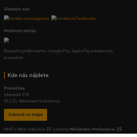
Sledujte nás
Možnosti platby
Bezpečná platba kartou, Google Pay, Apple Pay a bankovým
prevodom.
Kde nás nájdete
Prevádzka
:
Jelenecká 129
951 01, Nitrianske Hrnčiarovce
Zobraziť na mape
MHD v Nitre: linka číslo
27
, zastávka
Nitrianske Hrnčiarovce, ZŠ