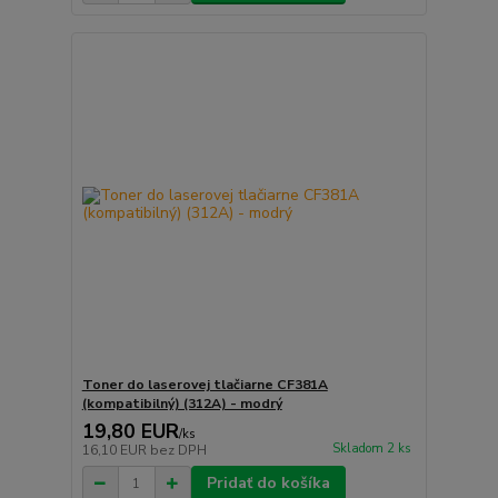
Toner do laserovej tlačiarne CF381A
(kompatibilný) (312A) - modrý
19,80 EUR
/
ks
Skladom 2 ks
16,10 EUR
bez DPH
Pridať do košíka