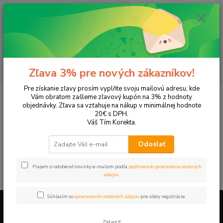
0
ks
EUR
+421 905 615 831
za
0,00 EUR
Menu
Hľadať
Zľava 3% pre nových zákazníkov!
Pre získanie zľavy prosím vyplňte svoju mailovú adresu, kde
Úvod
Tonery a náplne do tlačiarní
Hewlett Packard
HP Enterprise
Vám obratom zašleme zľavový kupón na 3% z hodnoty
Enterprise 500 color M551
objednávky. Zľava sa vzťahuje na nákup v minimálnej hodnote
20€ s DPH.
Enterprise 500 color M551
Váš Tím Korekta.
Odoslať
V tejto kategórii nebol nájdený žiadny tovar.
Prajem si odoberať novinky e-mailom podľa
podmienok spracovania osobných
údajov
.
Súhlasím so
spracovaním osobných údajov
pre účely registrácie.
Firemné údaje a informácie
Zatvoriť