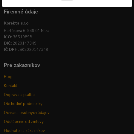
Firemné údaje
Korekta s.r.o.
Bartókova 6, 949 01 Nitra
IČO:
36519898
DIČ:
2020147349
IČ DPH:
SK2020147349
Pre zákazníkov
Blog
Kontakt
Doprava a platba
Obchodné podmienky
Ochrana osobných údajov
Odstúpenie od zmluvy
Hodnotenia zákazníkov